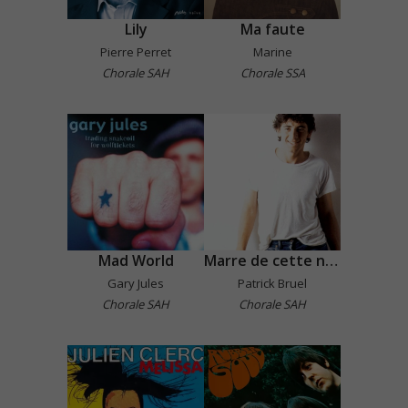
Lily
Ma faute
Pierre Perret
Marine
Chorale SAH
Chorale SSA
Mad World
Marre de cette nana-là !
Gary Jules
Patrick Bruel
Chorale SAH
Chorale SAH