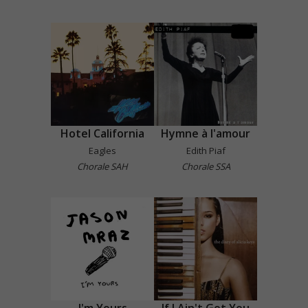
Hotel California
Hymne à l'amour
Eagles
Edith Piaf
Chorale SAH
Chorale SSA
I'm Yours
If I Ain't Got You