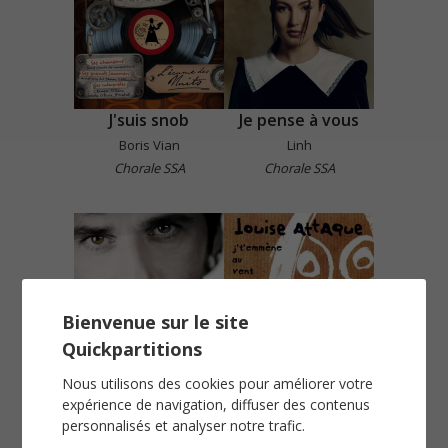
J'suis snob
Je pense à vous
Boris Vian
Linh
Chorale SSA
Chorale SSA
Bienvenue sur le site
Quickpartitions
Je sais où aller
Je t'emmène au vent
Nous utilisons des cookies pour améliorer votre
Patrick Fiori
Louise Attaque
expérience de navigation, diffuser des contenus
Chorale SAH
Chorale SSA
personnalisés et analyser notre trafic.