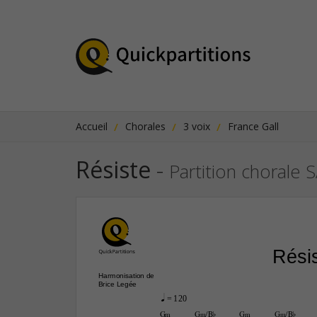
Accueil
Chorales
3 voix
France Gall
Résiste
-
Partition chorale 
Rési
Harmonisation de
Brice Legée
q
 = 120
G‹
G‹/B¨
G‹
G‹/B¨