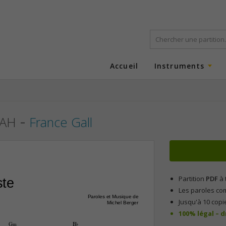
Accueil
Instruments
-
SAH
France Gall
Partition
PDF
à 
ste
Les paroles co
Paroles et Musique de
Jusqu'à 10 copi
Michel Berger
100% légal – 
G‹
B¨