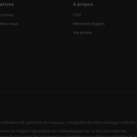
ations
À propos
ez-nous
CGV
mmes-nous
Mentions légales
Vie privée
 réalisation de partitions de musique. L'intégralité de notre catalogue a bénéfic
oeuvres protégées reproduites et communiquées sur ce site sont réservés.
eproduction à des fins privées et non destinées à une utilisation collective et la c