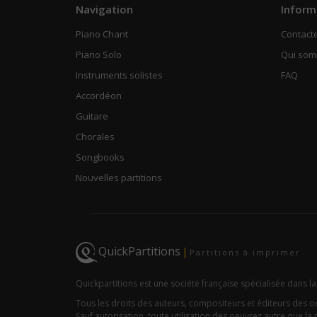
Navigation
Inform
Piano Chant
Contact
Piano Solo
Qui so
Instruments solistes
FAQ
Accordéon
Guitare
Chorales
Songbooks
Nouvelles partitions
QuickPartitions
|
Partitions à imprimer
Quickpartitions est une société française spécialisée dans la
Tous les droits des auteurs, compositeurs et éditeurs des 
Sauf autorisation, toute utilisation des oeuvres autre que la r