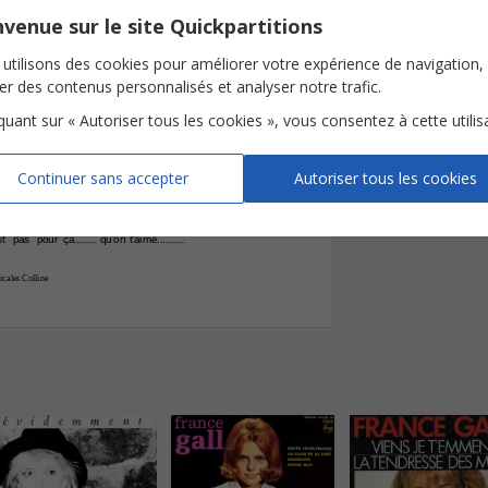
E¨

venue sur le site Quickpartitions

Nombre de page








utilisons des cookies pour améliorer votre expérience de navigation,
me
un
a
mour
qu'on
quitte...
-
ser des contenus personnalisés et analyser notre trafic.
st
pas
pour
ça
qu'on
t'aime...










iquant sur « Autoriser tous les cookies », vous consentez à cette utilis
me
un
a
mour
qu'on
quitte...
-

st
pas
pour
ça
qu'on
t'aime...
Continuer sans accepter
Autoriser tous les cookies









me
un
a
mour
qu'on
quitte
-
st
pas
pour
ça
qu'on
t'aime...
cales Colline