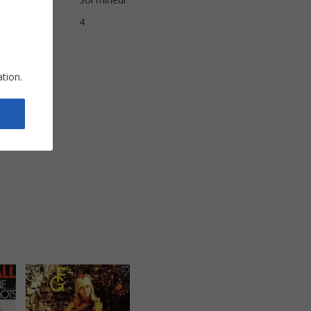
s
4
ation.