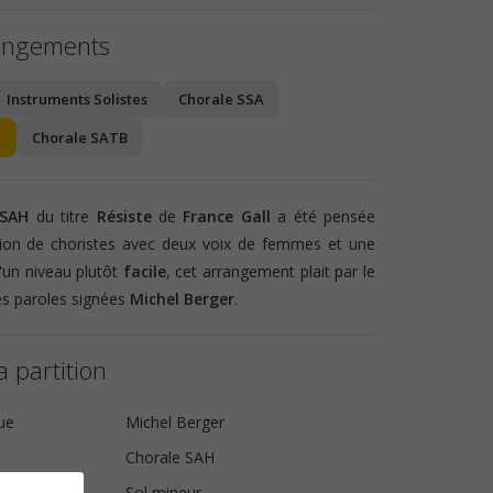
angements
Instruments Solistes
Chorale SSA
Chorale SATB
 SAH
du titre
Résiste
de
France Gall
a été pensée
ion de choristes avec deux voix de femmes et une
un niveau plutôt
facile
, cet arrangement plait par le
s paroles signées
Michel Berger
.
a partition
ue
Michel Berger
Chorale SAH
Sol mineur