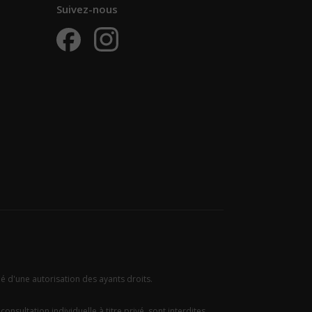
Suivez-nous
ié d'une autorisation des ayants droits.
onsultation individuelle à titre privé, sont interdites.