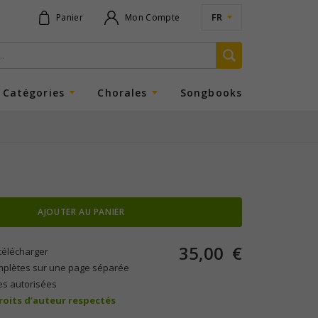
FR
Panier
Mon Compte
Catégories
Chorales
Songbooks
AJOUTER AU PANIER
35,00
€
télécharger
mplètes sur une page séparée
es autorisées
droits d’auteur respectés