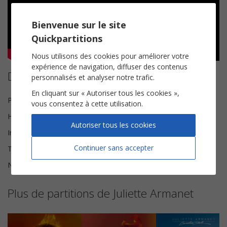
Bienvenue sur le site
Quickpartitions
Nous utilisons des cookies pour améliorer votre
expérience de navigation, diffuser des contenus
Détails de la partition
personnalisés et analyser notre trafic.
En cliquant sur « Autoriser tous les cookies »,
Paroles et Musique
Juliette Armanet
vous consentez à cette utilisation.
Harmonisation
Brice Legée
Autoriser tous les cookies
Instrumentation
Chorale SAH
Continuer sans accepter
Tonalité
La mineur
Nombre de pages
5
Plus de partitions de Juliette Armanet