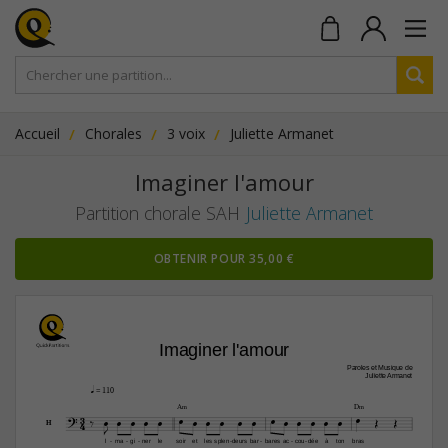
Accueil
Chorales
3 voix
Juliette Armanet
Imaginer l'amour
Partition chorale SAH
Juliette Armanet
OBTENIR POUR 35,00 €
Imaginer l'amour
Paroles et Musique de
Juliette Armanet
q
 = 110
A‹
D‹
3






















4

H
l
ma
gi
ner
le
soir
et
les
splen
deurs
bar
bares
ac
cou
dée
à
ton
bras
-
-
-
-
-
-
-