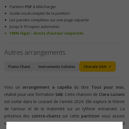
Partition
PDF
à télécharger
Guide vocal complet de la partition
Les paroles complètes sur une page séparée
Jusqu'à 10 copies autorisées
100% légal – droits d’auteur respectés
Autres arrangements
Piano Chant
Instruments Solistes
Chorale SAH
Voici un
arrangement a capella
du titre
Tout pour moi
,
réalisé pour une formation
SAB
. Cette chanson de
Clara Luciani
est sortie dans le courant de l'année 2024. Elle explore le thème
de l'amour et de la maternité sur un rythme entrainant. La
présence des
contre-chants
sur cette
partition
vous assure
un rendu très
dynamique
et convient à un groupe d'un
niveau