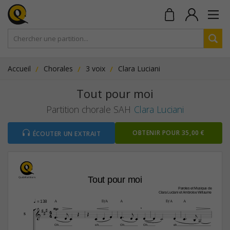
Accueil
Chorales
3 voix
Clara Luciani
Tout pour moi
Partition chorale SAH
Clara Luciani
OBTENIR POUR 35,00 €
ÉCOUTER UN EXTRAIT
Tout pour moi
Paroles et Musique de
Clara Luciani et Ambroise Willaume

A
D/A
A
D/A
A
q
 = 138





4

mp





4

















S

Oh
oh
Oh
Oh
oh