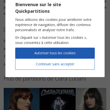
intermédiaire
. L
'extrait audio
que vous entendez sur cette
Bienvenue sur le site
page est enregistré par notre arrangeur. Il est disponible en
Quickpartitions
entier sur votre compte.
Nous utilisons des cookies pour améliorer votre
expérience de navigation, diffuser des contenus
Détails de la partition
personnalisés et analyser notre trafic.
En cliquant sur « Autoriser tous les cookies »,
Paroles et Musique
Clara Luciani, Sage
vous consentez à cette utilisation.
Instrumentation
Chorale SAH
Autoriser tous les cookies
Tonalité
La majeur
Continuer sans accepter
Nombre de pages
9
Plus de partitions de Clara Luciani