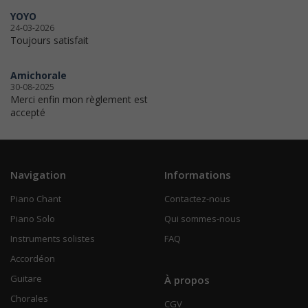
YOYO
24-03-2026
Toujours satisfait
Amichorale
30-08-2025
Merci enfin mon règlement est
accepté
Navigation
Informations
Piano Chant
Contactez-nous
Piano Solo
Qui sommes-nous
Instruments solistes
FAQ
Accordéon
Guitare
À propos
Chorales
CGV