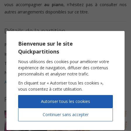
vous accompagner
au piano
, n'hésitez pas à consulter nos
autres arrangements disponibles sur ce titre.
Détails de la partition
Bienvenue sur le site
Paroles et Musique
Santa
Quickpartitions
Instrumentation
Chorale SSA
Nous utilisons des cookies pour améliorer votre
Tonalité
Mi♭ majeur
expérience de navigation, diffuser des contenus
Nombre de pages
8
personnalisés et analyser notre trafic.
Avis clients (
2
)
5
En cliquant sur « Autoriser tous les cookies »,
vous consentez à cette utilisation.
Plus de partitions de Santa
Autoriser tous les cookies
Continuer sans accepter