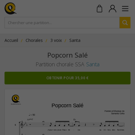
Accueil
Chorales
3 voix
Santa
Popcorn Salé
Partition chorale SSA
Santa
OBTENIR POUR 35,00 €
Popcorn Salé
Paroles et Musique de
Samanta Cotta
q
 = 90





A¨Œ„Š7
E¨






















S
J'pour
rais
jouer
l'faux
hé
ros
au
mi
lieu
des
flammes
-
-
-
