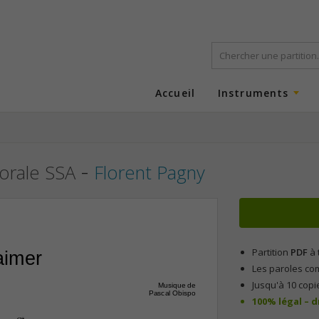
Accueil
Instruments
-
horale SSA
Florent Pagny
Partition
PDF
à 
aimer
Les paroles co
Jusqu'à 10 copi
Musique de
Pascal Obispo
100% légal – 