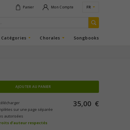
FR
Panier
Mon Compte
Catégories
Chorales
Songbooks
AJOUTER AU PANIER
35,00
€
télécharger
mplètes sur une page séparée
es autorisées
droits d’auteur respectés