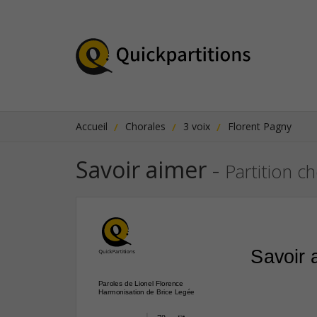
Accueil
Chorales
3 voix
Florent Pagny
Savoir aimer
-
Partition c
Savoir 
Paroles de Lionel Florence
Harmonisation de Brice Legée