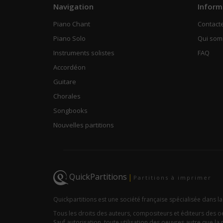
Navigation
Inform
Piano Chant
Contact
Piano Solo
Qui so
Instruments solistes
FAQ
Accordéon
Guitare
Chorales
Songbooks
Nouvelles partitions
QuickPartitions
|
Partitions à imprimer
Quickpartitions est une société française spécialisée dans la
Tous les droits des auteurs, compositeurs et éditeurs des 
Sauf autorisation, toute utilisation des oeuvres autre que la r