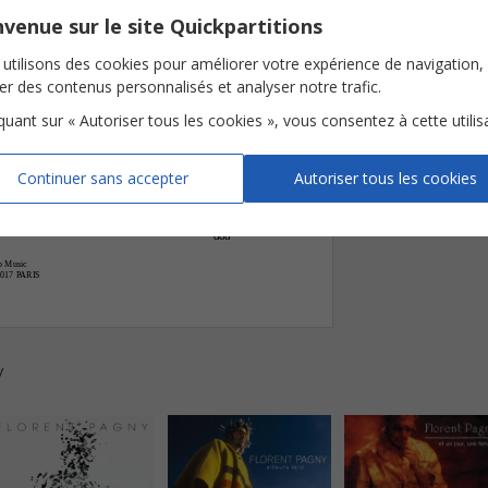
‹
venue sur le site Quickpartitions










utilisons des cookies pour améliorer votre expérience de navigation,
tendre
en
re
tour
Ni
é
-
-
ser des contenus personnalisés et analyser notre trafic.
la
peur
du
vide
An
crée
-


iquant sur « Autoriser tous les cookies », vous consentez à cette utilis
dou
Continuer sans accepter
Autoriser tous les cookies


dou
o Music
75017 PARIS
y