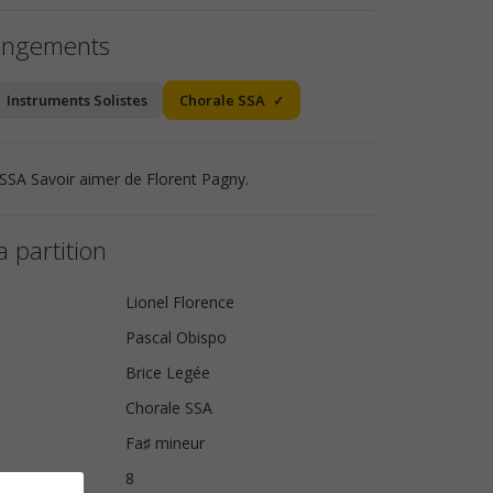
angements
Instruments Solistes
Chorale SSA
 SSA Savoir aimer de Florent Pagny.
a partition
Lionel Florence
Pascal Obispo
Brice Legée
Chorale SSA
Fa♯ mineur
s
8