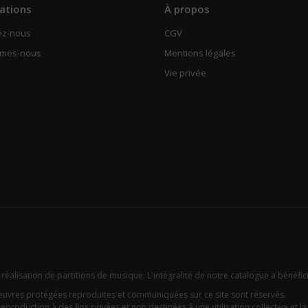
ations
À propos
ez-nous
CGV
mmes-nous
Mentions légales
Vie privée
 réalisation de partitions de musique. L'intégralité de notre catalogue a bénéfic
oeuvres protégées reproduites et communiquées sur ce site sont réservés.
eproduction à des fins privées et non destinées à une utilisation collective et la c