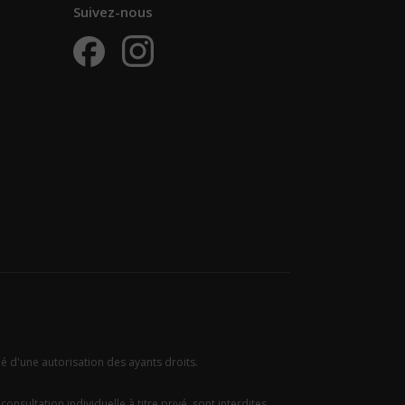
Suivez-nous
ié d'une autorisation des ayants droits.
onsultation individuelle à titre privé, sont interdites.