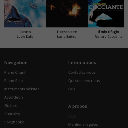
Caruso
E penso a te
Il mio rifugio
Lucio Dalla
Lucio Battisti
Richard Cocciante
Navigation
Informations
Piano Chant
Contactez-nous
Piano Solo
Qui sommes-nous
Instruments solistes
FAQ
Accordéon
Guitare
À propos
Chorales
CGV
Songbooks
Mentions légales