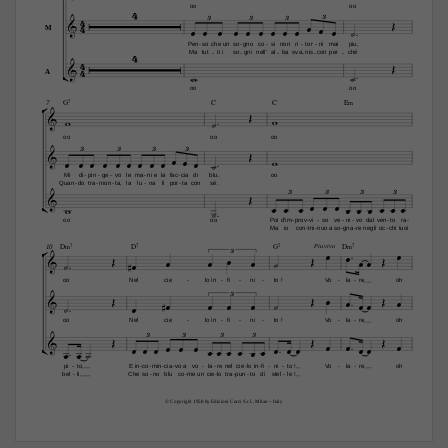
4
oo
oo
4


3
3
3
3
4














M
Pen
so
che un
so
gno
co
si
non
ri
tor
ni
mai
piu,
-
-
-
-
-
4
Ma
tut
ti i
so
gni
nell'
al
ba
sva
nis
con
per
ché
-
-
-
-
-
-
4



4



A
oo
oo

G7
C
C
E‹
7






oo
oo
oo


3
3
3
3















Mi
di
pin
ge
vo
le
ma
ni e
la
fac
cia
di
blu.
oo
-
-
-
-
-
Quan
do
tra
mon
ta,
la
lu
na
li
por
ta
con
sé.
-
-
-
-
-


3
3
3
3
















oo
oo
Poi
d'im
prov
vi
so
ve
ni
vo
dal
ven
to
ra
-
-
-
-
-
-
-
Ma
io
con
tni
nuo a
so
gna
re
negli
oc
chi
tuoi
-
-
-
-
-


D‹7
D7
G7
D‹7
10


Piu vivo


3














oo
Nel
cie
lo in
fi
ni
to !
Vo
la
re,
oh
-
-
-
-
-
-






3













oo
Nel
cie
lo in
fi
ni
to !
Vo
la
re,
oh
-
-
-
-
-
-






3
3
3
3

























pi
to,
E in
co
min
cia
vo a
vo
la
re
nel
cie
lo in
fi
ni
to !
Vo
la
re,
oh
-
-
-
-
-
-
-
-
-
-
-
-
-
bel
li,
Che
so
no
blu
co
me un
cie
lo
tra
pun
to
di
stel
le !
-
-
-
-
-
-
-
© Copyright 1958 by Edizioni Curci S.r.l., Milan – Italy