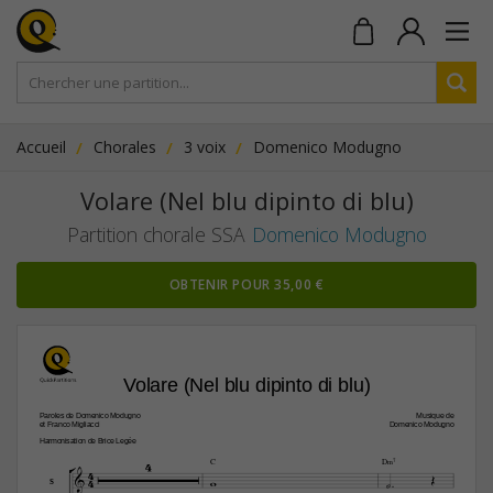
Accueil
Chorales
3 voix
Domenico Modugno
Volare (Nel blu dipinto di blu)
Partition chorale SSA
Domenico Modugno
OBTENIR POUR 35,00 €
Volare (Nel blu dipinto di blu)
Paroles de Domenico Modugno
Musique de
et Franco Migliacci
Domenico Modugno
Harmonisation de Brice Legée

4
C
D‹7

4

4



S