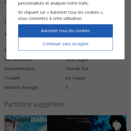
vos choristes.
Il comporte l'intégralité des
paroles en italien
.
personnalisés et analyser notre trafic.
En cliquant sur « Autoriser tous les cookies »,
vous consentez à cette utilisation.
Détails de la partition
Autoriser tous les cookies
Paroles
Domenico Modugno, Franco
Migliacci
Continuer sans accepter
Musique
Domenico Modugno
Harmonisation
Brice Legée
Instrumentation
Chorale SSA
Tonalité
Do majeur
Nombre de pages
5
Partitions suggérées