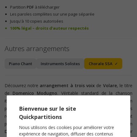
Partition
PDF
à télécharger
Les paroles complètes sur une page séparée
Jusqu'à 10 copies autorisées
100% légal – droits d’auteur respectés
Autres arrangements
Piano Chant
Instruments Solistes
Chorale SSA
Découvrez notre
arrangement à trois voix
de
Volare
, le titre
de
Domenico Modugno
. Véritable standard de la chanson
italienne, cet air invite à la légèreté et à la joie de vivre,
un
Bienvenue sur le site
programme idéal pour mettre de la bonne humeur dans vos
Quickpartitions
répétitions !
L'arrangement proposé par
Brice Legée
convient
pour une
formation SMA d'un niveau intermédiaire
. Ecrit en
Nous utilisons des cookies pour améliorer votre
Do majeur
il offre une tessiture accessible et confortable pour
expérience de navigation, diffuser des contenus