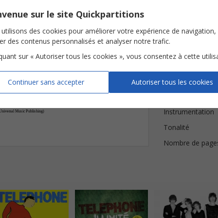








venue sur le site Quickpartitions
Qui
me
lais
se
con
-
Moi
je
fais
ron
ron
utilisons des cookies pour améliorer votre expérience de navigation,








Détails de l
ser des contenus personnalisés et analyser notre trafic.
iquant sur « Autoriser tous les cookies », vous consentez à cette utilis
Qui
me
lais
se
con
-
Paroles
Moi
je
fais
ron
ron
Musique
Continuer sans accepter
Autoriser tous les cookies
Harmonisation
Instrumentation
niversal Music Publishing)
Tonalité
Nombre de page