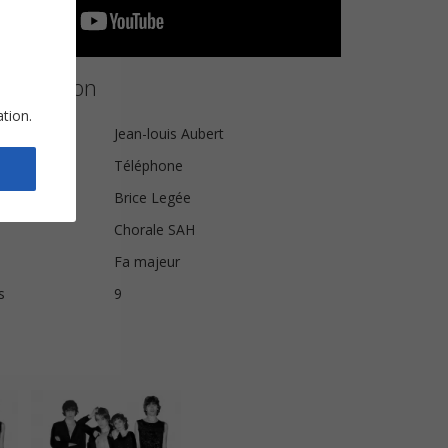
a partition
ation.
Jean-louis Aubert
Téléphone
Brice Legée
Chorale SAH
Fa majeur
s
9