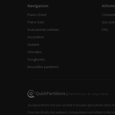
Navigation
Inform
Piano Chant
Contact
Piano Solo
Qui so
Instruments solistes
FAQ
Accordéon
Guitare
Chorales
Songbooks
Nouvelles partitions
QuickPartitions
|
Partitions à imprimer
Quickpartitions est une société française spécialisée dans la
Tous les droits des auteurs, compositeurs et éditeurs des 