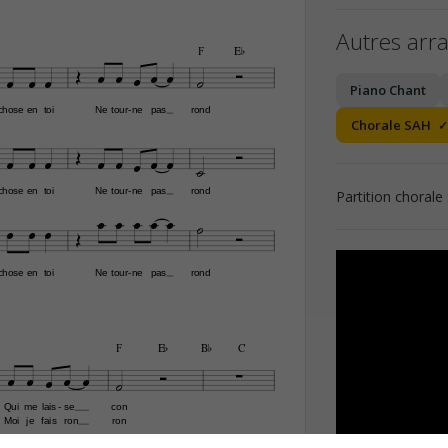
Autres arr
F
E¨











Piano Chant
chose
en
toi
Ne
tour
ne
pas
rond
-
Chorale SAH











chose
en
toi
Ne
tour
ne
pas
rond
-
Partition chorale











chose
en
toi
Ne
tour
ne
pas
rond
-
F
E¨
B¨
C








Qui
me
lais
se
con
-
Moi
je
fais
ron
ron