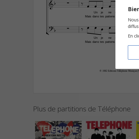











Bien
Un
je
ne
sais
quoi
Mais
dans
tes
pattens
en
rond
Nous 











diffu

En cl
Un
je
ne
sais
quoi
Mais
dans
tes
pattens
en
rond
© 1982 Editions Téléphone Musique (U
Plus de partitions de Téléphone