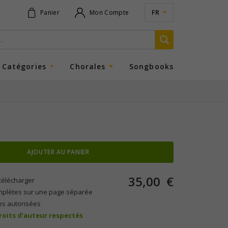
FR
Panier
Mon Compte
Catégories
Chorales
Songbooks
AJOUTER AU PANIER
35,00
€
télécharger
mplètes sur une page séparée
es autorisées
droits d’auteur respectés