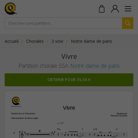
Accueil
Chorales
3 voix
Notre dame de paris
Vivre
Partition chorale SSA
Notre dame de paris
OBTENIR POUR 35,00 €
Vivre
Paroles de Luc Plamondon
Musique de
Richard Cocciante
Harmonisation de Brice Legée
q
 = 57

8






F©‹
F
A7/E
A7


C



















S