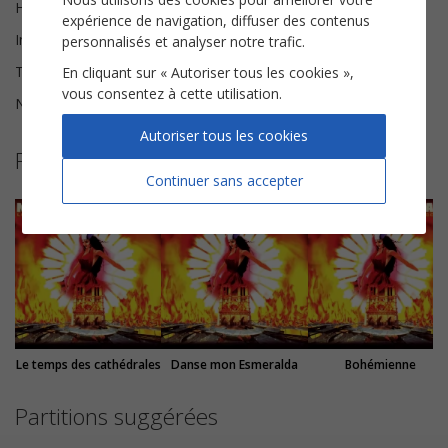
Harmonisation
Brice Legée
expérience de navigation, diffuser des contenus
Instrumentation
Chorale SSA
personnalisés et analyser notre trafic.
Tonalité
Fa♯ mineur
En cliquant sur « Autoriser tous les cookies »,
vous consentez à cette utilisation.
Nombre de pages
7
Autoriser tous les cookies
Plus de partitions de Notre dame de paris
Continuer sans accepter
Le temps des cathédrales
Danse mon Esmeralda
Bohémienne
Partitions suggérées