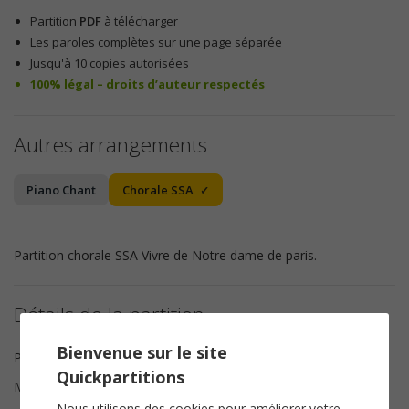
Partition
PDF
à télécharger
Les paroles complètes sur une page séparée
Jusqu'à 10 copies autorisées
100% légal – droits d’auteur respectés
Autres arrangements
Piano Chant
Chorale SSA
Partition chorale SSA Vivre de Notre dame de paris.
Détails de la partition
Bienvenue sur le site
Paroles
Luc Plamondon
Quickpartitions
Musique
Richard Cocciante
Nous utilisons des cookies pour améliorer votre