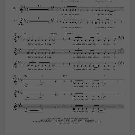
8
La
nuit
est
si
belle
Et
je
suis
si
seule








C



















M
8
La
nuit
est
si
belle
Et
je
suis
si
seule









C



















A
La
nuit
est
si
belle
Et
je
suis
si
seule





D‹
G©‡…‹
E7(“4)
E7
13











3
3





















Je
n'ai
pas
en
vie
de
mou
rir
Je
veux
en
core
chan
ter,
dan
ser,
et
-
-
-
-
-















3
3





















Je
n'ai
pas
en
vie
de
mou
rir
Je
veux
en
core
chan
ter,
dan
ser,
et
-
-
-
-
-
















3
3





















Je
n'ai
pas
en
vie
de
mou
rir
Je
veux
en
core
chan
ter,
dan
ser,
et
-
-
-
-
-



C©‹
C
E7/B
E7
17



















rire
Je
ne
veux
pas
mou
rir
-





















rire
Je
ne
veux
pas
mou
rir
-






















rire
Je
ne
veux
pas
mou
rir
-
©1998 by BOVENTOON B.V. & PLAMONDON PUBLISHING
BOVENTOON B.V. - Locatellikade 1 - 1076 AZ, AMSTERDAM - The Netherlands.
PLAMONDON PUBLISHING - Le Montreux Palace - Avenue Claude Nobs 2 - 1820 Montreux - Switzerland
All rights reserved for all territories