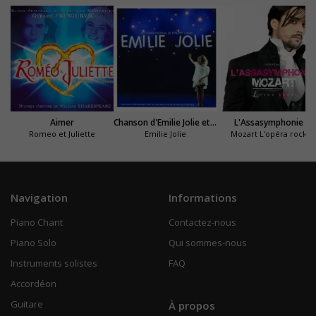
Aimer
Chanson d'Emilie Jolie et du grand oiseau
L'Assasymphonie
Romeo et Juliette
Emilie Jolie
Mozart L'opéra rock
Navigation
Informations
Piano Chant
Contactez-nous
Piano Solo
Qui sommes-nous
Instruments solistes
FAQ
Accordéon
Guitare
À propos