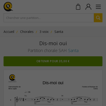
Accueil
Chorales
3 voix
Santa
Dis-moi oui
Partition chorale SAH
Santa
OBTENIR POUR 35,00 €
Dis-moi oui
Harmonisation de
Paroles et Musique de
Brice Legée
Santa
q
 = 156

F‹
D¨





4



















4

S
Ou
Ou