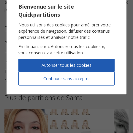
accords indiqués tout au long de la partition ou consulter la
Bienvenue sur le site
partition piano chant.
Quickpartitions
Nous utilisons des cookies pour améliorer votre
Détails de la partition
expérience de navigation, diffuser des contenus
personnalisés et analyser notre trafic.
Paroles et Musique
Santa
En cliquant sur « Autoriser tous les cookies »,
Harmonisation
Brice Legée
vous consentez à cette utilisation.
Instrumentation
Chorale SAH
Autoriser tous les cookies
Tonalité
Fa mineur
Continuer sans accepter
Nombre de pages
13
Plus de partitions de Santa