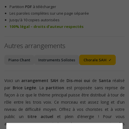
Partition
PDF
à télécharger
Les paroles complètes sur une page séparée
Jusqu'à 10 copies autorisées
100% légal – droits d’auteur respectés
Autres arrangements
Piano Chant
Instruments Solistes
Chorale SAH
Voici un
arrangement
SAH
de
Dis-moi oui
de
Santa
réalisé
par
Brice Legée
. La
partition
est proposée sans reprise de
façon à ce que le thème principal puisse être distribué à tour de
rôle entre les trois voix. Ce morceau est assez long et d'un
niveau de difficulté moyen. Offrez à vos choristes et à votre
public un
titre actuel
et plein d'énergie ! Pour vous
accompagner avec un instrument, vous pouvez suivre les