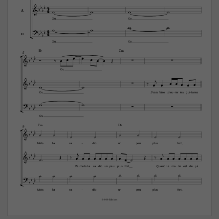

4



4





A
Ou
Ou




4




4


H
Ou
Ou

E¨
C‹
5

















Ou

















Ou
J'vais
faire
pleu
rer
les
gui
tares
-
-










Ou

F‹
D¨
9













Mets
la
ra
dio
un
peu
plus
fort,
-






























Re
mets
la
ra
dio
un
peu
plus
fort
Quand
le
ma
tin
est
dé
jà
-
-
-
-














Mets
la
ra
dio
un
peu
plus
fort,
-
© 999 Editions