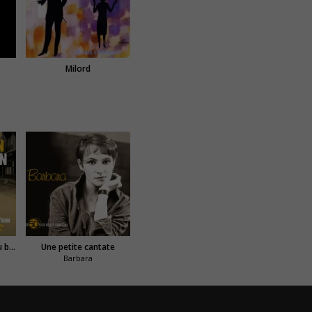
Milord
Quand on s'promène au bord de l'eau
Une petite cantate
Barbara