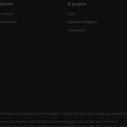
ations
À propos
ez-nous
CGV
mmes-nous
Mentions légales
Vie privée
 réalisation de partitions de musique. L'intégralité de notre catalogue a bénéfic
oeuvres protégées reproduites et communiquées sur ce site sont réservés.
eproduction à des fins privées et non destinées à une utilisation collective et la c