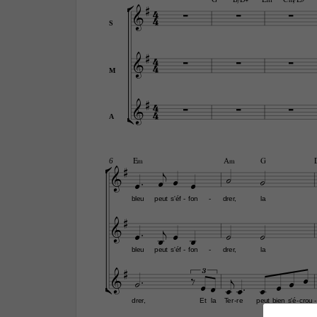


G
B/D©
E‹
C‹/E¨
4



4

S

4



4

M

4




4

A


E‹
A‹
G
6









bleu
peut
s'éf
fon
drer,
la
-
-










bleu
peut
s'éf
fon
drer,
la
-
-






3










drer,
Et
la
Ter
re
peut
bien
s'é
crou
-
-
-