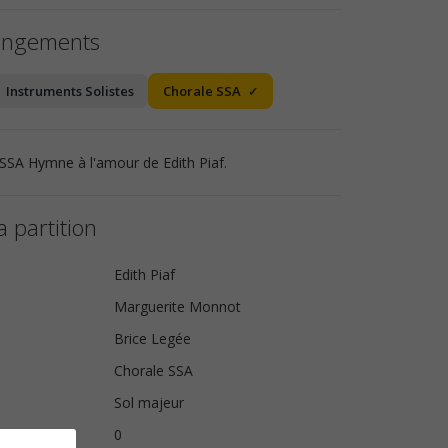
angements
Instruments Solistes
Chorale SSA
 SSA Hymne à l'amour de Edith Piaf.
a partition
Edith Piaf
Marguerite Monnot
Brice Legée
Chorale SSA
Sol majeur
s
0