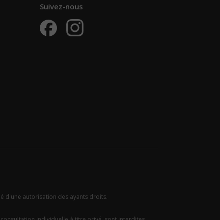
Suivez-nous
ié d'une autorisation des ayants droits.
onsultation individuelle à titre privé, sont interdites.