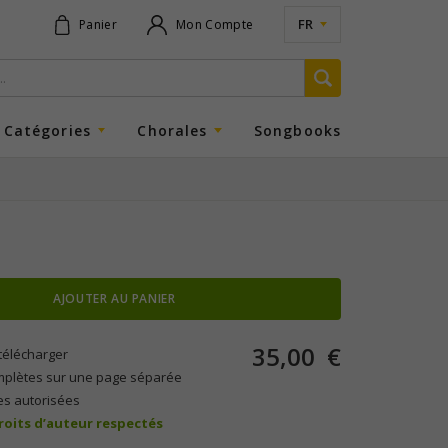
FR
Panier
Mon Compte
Catégories
Chorales
Songbooks
AJOUTER AU PANIER
35,00
€
télécharger
mplètes sur une page séparée
es autorisées
droits d’auteur respectés