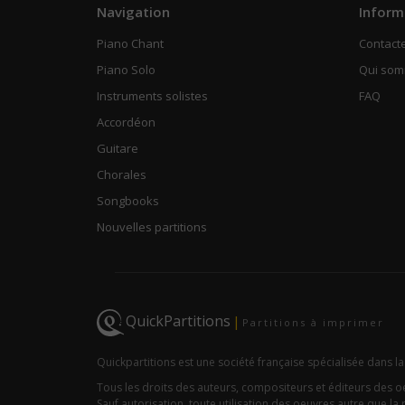
Navigation
Inform
Piano Chant
Contact
Piano Solo
Qui so
Instruments solistes
FAQ
Accordéon
Guitare
Chorales
Songbooks
Nouvelles partitions
QuickPartitions
|
Partitions à imprimer
Quickpartitions est une société française spécialisée dans la
Tous les droits des auteurs, compositeurs et éditeurs des 
Sauf autorisation, toute utilisation des oeuvres autre que la r