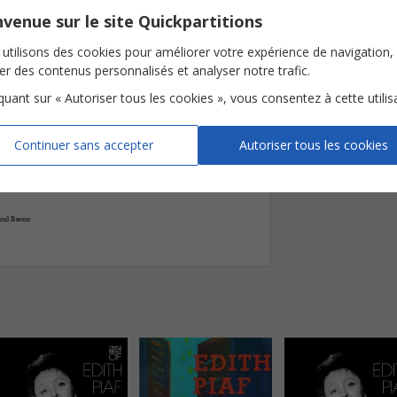

venue sur le site Quickpartitions
D7
G
B/F©




utilisons des cookies pour améliorer votre expérience de navigation,
tier
I
non
-
-
ser des contenus personnalisés et analyser notre trafic.






iquant sur « Autoriser tous les cookies », vous consentez à cette utilis
tier
I
non
-
-
-
Continuer sans accepter
Autoriser tous les cookies













tier
Tant
qu'l'a
mour
in
on
dera
mes
ma
-
-
-
-
-
oul Breton