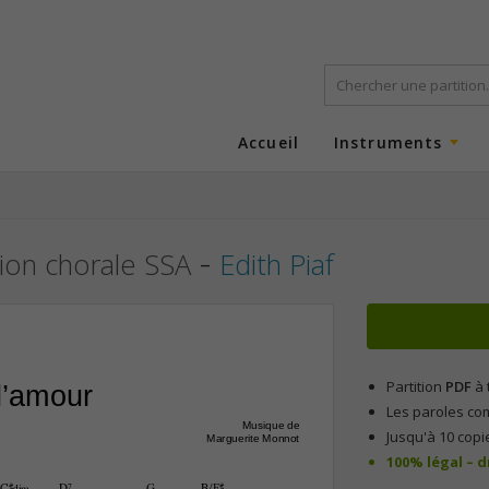
Accueil
Instruments
-
tion chorale SSA
Edith Piaf
Partition
PDF
à 
l’amour
Les paroles co
Musique de
Jusqu'à 10 copi
Marguerite Monnot
100% légal – 