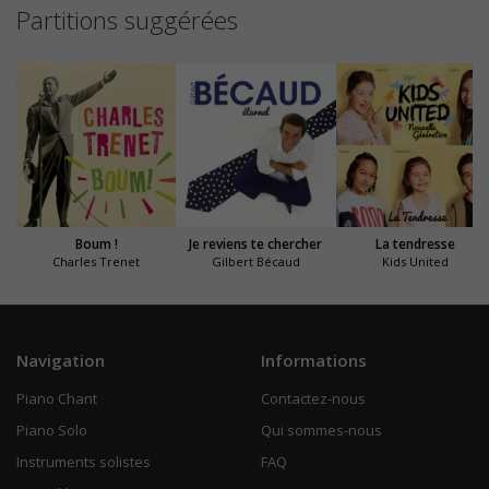
Partitions suggérées
Boum !
Je reviens te chercher
La tendresse
Charles Trenet
Gilbert Bécaud
Kids United
Navigation
Informations
Piano Chant
Contactez-nous
Piano Solo
Qui sommes-nous
Instruments solistes
FAQ