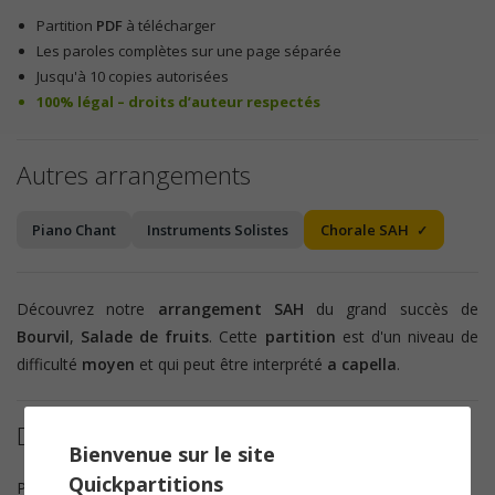
Partition
PDF
à télécharger
Les paroles complètes sur une page séparée
Jusqu'à 10 copies autorisées
100% légal – droits d’auteur respectés
Autres arrangements
Piano Chant
Instruments Solistes
Chorale SAH
Découvrez notre
arrangement SAH
du grand succès de
Bourvil
,
Salade de fruits
. Cette
partition
est d'un niveau de
difficulté
moyen
et qui peut être interprété
a capella
.
Détails de la partition
Bienvenue sur le site
Quickpartitions
Paroles
Noël Roux