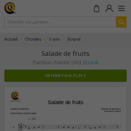
Accueil
Chorales
3 voix
Bourvil
Salade de fruits
Partition chorale SAH
Bourvil
OBTENIR POUR 35,00 €
Salade de fruits
Paroles de Noël Roux
Musique de Noël Roux
et Armand Canfora
Harmonisation de Brice Legée
q

 = 110



























S