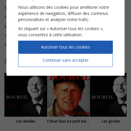
Nous utilisons des cookies pour améliorer votre
Musique
Noël Roux, Armand Canfora
expérience de navigation, diffuser des contenus
Harmonisation
Brice Legée
personnalisés et analyser notre trafic.
Instrumentation
Chorale SAH
En cliquant sur « Autoriser tous les cookies »,
vous consentez à cette utilisation.
Tonalité
Sol majeur
Nombre de pages
3
Autoriser tous les cookies
Plus de partitions de Bourvil
Continuer sans accepter
Les abeilles
C'était bien (Le petit bal perdu)
Les girafes