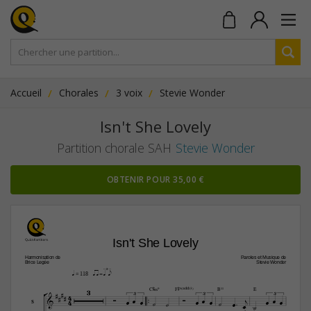
Accueil
Chorales
3 voix
Stevie Wonder
Isn't She Lovely
Partition chorale SAH
Stevie Wonder
OBTENIR POUR 35,00 €
Isn't She Lovely
Harmonisation de
Paroles et Musique de
Brice Legée
Stevie Wonder
qaa z=[qp  ]e
q
 = 118

3




C©‹9
F©9(„ˆˆ13)
B11
E

4


3
3
3






4













S