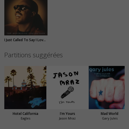
I Just Called To Say I Love You
Partitions suggérées
Hotel California
I'm Yours
Mad World
Eagles
Jason Mraz
Gary Jules