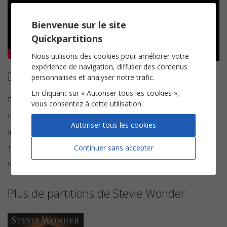
Bienvenue sur le site
Quickpartitions
Nous utilisons des cookies pour améliorer votre
expérience de navigation, diffuser des contenus
Détails de la partition
personnalisés et analyser notre trafic.
En cliquant sur « Autoriser tous les cookies »,
Paroles et Musique
Stevie Wonder
vous consentez à cette utilisation.
Harmonisation
Brice Legée
Autoriser tous les cookies
Instrumentation
Chorale SAH
Continuer sans accepter
Tonalité
Do♯ mineur
Nombre de pages
5
Plus de partitions de Stevie Wonder