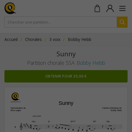
Accueil
Chorales
3 voix
Bobby Hebb
Sunny
Partition chorale SSA
Bobby Hebb
OBTENIR POUR 35,00 €
Sunny
Harmonisation de
Paroles et Musique de
Brice Legée
Bobby Hebb
solo, freely


G©‹
B
EŒ„Š7
D©7
G©‹

4










4

















A

