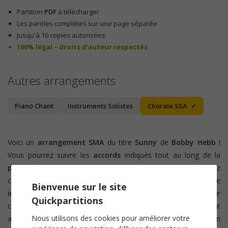
Partition
PDF
à télécharger
Les paroles complètes sur une page séparée
Jusqu'à 10 copies autorisées
100% légal – droits d’auteur respectés
Autres arrangements
Piano Chant
Instruments Solistes
Chorale SSA
Voici un
arrangement SMA
du titre
Sunny
de
Bobby Hebb
!
Vous pourrez suivre les
accords
indiqués tout au long de la
partition
pour vous accompagner avec un instrument. Notez
cependant que l'arrangement a été pensé pour une
Bienvenue sur le site
interprétation possible a capella
. Le thème est distribué sur
Quickpartitions
chaque voix pendant que les autres pupitres l'accompagnent
Nous utilisons des cookies pour améliorer votre
avec des syllabes, sur une rythmique qui rappelle l'orchestration