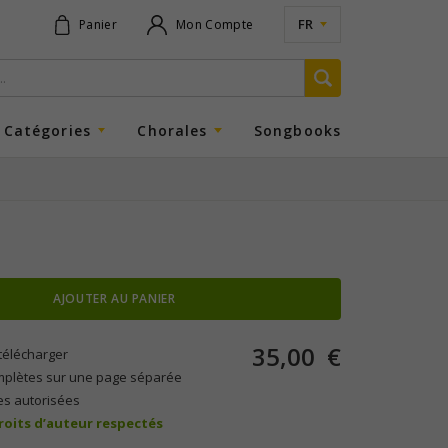
FR
Panier
Mon Compte
Catégories
Chorales
Songbooks
AJOUTER AU PANIER
35,00
€
télécharger
mplètes sur une page séparée
es autorisées
droits d’auteur respectés