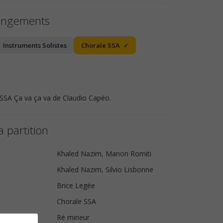
angements
Instruments Solistes
Chorale SSA
 SSA Ça va ça va de Claudio Capéo.
a partition
Khaled Nazim, Manon Romiti
Khaled Nazim, Silvio Lisbonne
Brice Legée
Chorale SSA
Ré mineur