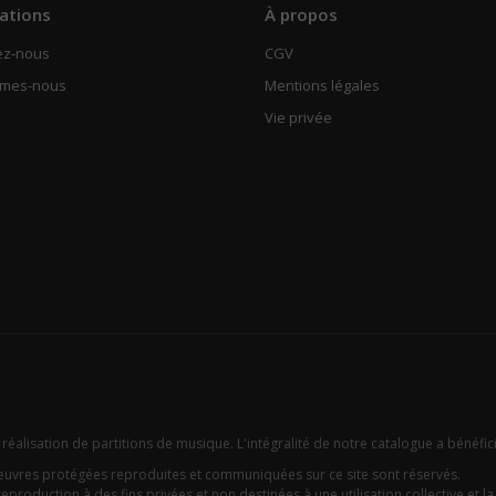
ations
À propos
ez-nous
CGV
mmes-nous
Mentions légales
Vie privée
 réalisation de partitions de musique. L'intégralité de notre catalogue a bénéfic
oeuvres protégées reproduites et communiquées sur ce site sont réservés.
eproduction à des fins privées et non destinées à une utilisation collective et la c