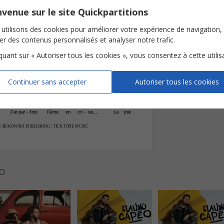


F
C
Nombre de page
venue sur le site Quickpartitions














utilisons des cookies pour améliorer votre expérience de navigation,
J'ai
par
fois
l'â
me
pri
se,
Dans
des
-
-
-
ser des contenus personnalisés et analyser notre trafic.
J'ai
par
fois
l'âme
en
cri
se,
La
joie
-
-















iquant sur « Autoriser tous les cookies », vous consentez à cette utilis

J'ai
par
fois
l'â
me
pri
se,
Dans
des
-
-
-
J'ai
par
fois
l'âme
en
cri
se,
La
joie
-
-

Continuer sans accepter
Autoriser tous les cookies















J'ai
par
fois
l'â
me
pri
se,
Dans
des
-
-
-
J'ai
par
fois
l'âme
en
cri
se,
La
joie
-
-
 / BUKOWSKI PUBLISHING / TICK TONE MUSIC 
o