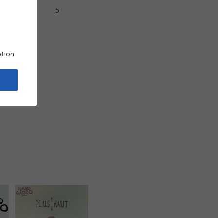
s
5
ation.