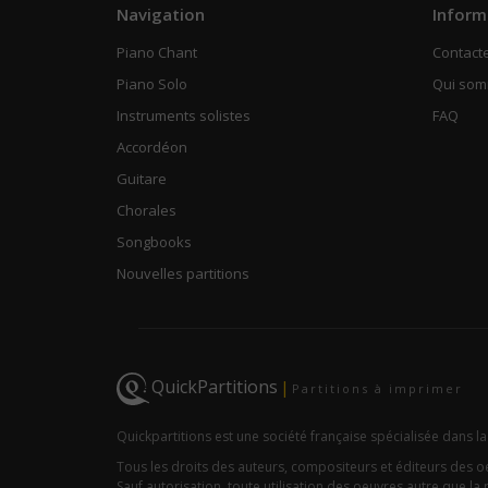
Navigation
Inform
Piano Chant
Contact
Piano Solo
Qui so
Instruments solistes
FAQ
Accordéon
Guitare
Chorales
Songbooks
Nouvelles partitions
QuickPartitions
|
Partitions à imprimer
Quickpartitions est une société française spécialisée dans la
Tous les droits des auteurs, compositeurs et éditeurs des 
Sauf autorisation, toute utilisation des oeuvres autre que la r