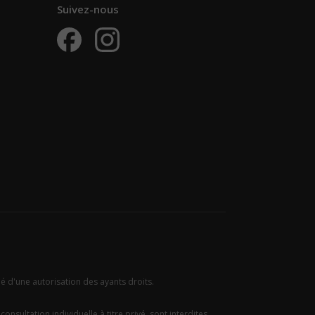
Suivez-nous
ié d'une autorisation des ayants droits.
onsultation individuelle à titre privé, sont interdites.