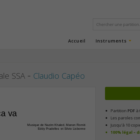
Accueil
Instruments
-
rale SSA
Claudio Capéo
Partition
PDF
à 
ça va
Les paroles co
Jusqu'à 10 copi
Musique de Nazim Khaled, Manon Romiti
Eddy Pradelles  et Silvio Lisbonne
100% légal – 