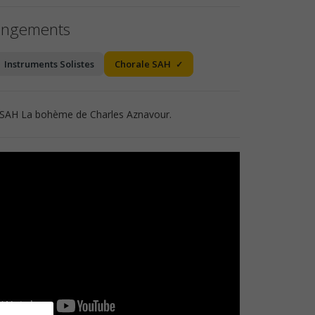
angements
Instruments Solistes
Chorale SAH
e SAH La bohème de Charles Aznavour.