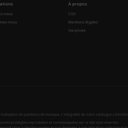
ations
À propos
ez-nous
CGV
mmes-nous
Mentions légales
Vie privée
 réalisation de partitions de musique. L'intégralité de notre catalogue a bénéfic
oeuvres protégées reproduites et communiquées sur ce site sont réservés.
eproduction à des fins privées et non destinées à une utilisation collective et la c