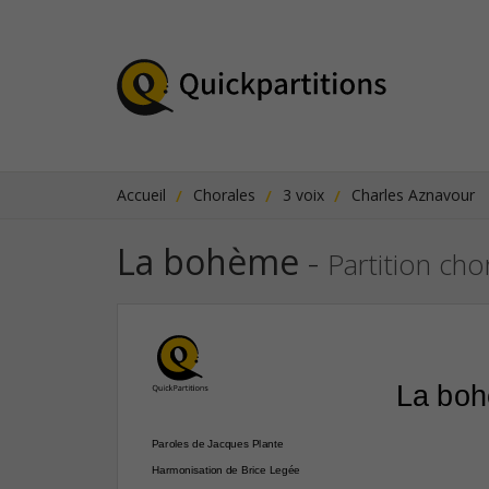
Accueil
Chorales
3 voix
Charles Aznavour
La bohème
-
Partition ch
La bo
Paroles de Jacques Plante
Harmonisation de Brice Legée