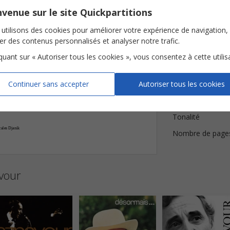
venue sur le site Quickpartitions
C‹












Détails de l

utilisons des cookies pour améliorer votre expérience de navigation,
nêtres,
Et
si
l'hum
ble
gar
ni
qui
nous
ser
vait
de
-
-
-
ser des contenus personnalisés et analyser notre trafic.


Paroles


iquant sur « Autoriser tous les cookies », vous consentez à cette utilis


Musique
nêtres.
ah



Continuer sans accepter
Autoriser tous les cookies
Harmonisation



Instrumentation
nêtres.
ah
Tonalité
ales Djanik
Nombre de page
avour