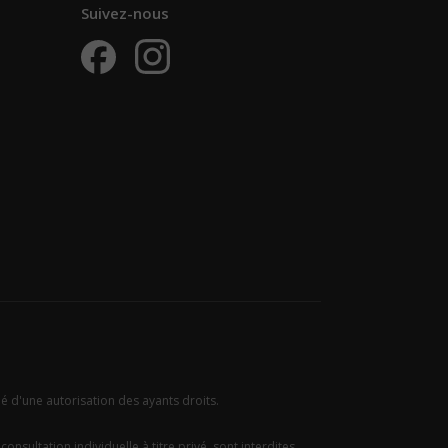
Suivez-nous
ié d'une autorisation des ayants droits.
onsultation individuelle à titre privé, sont interdites.