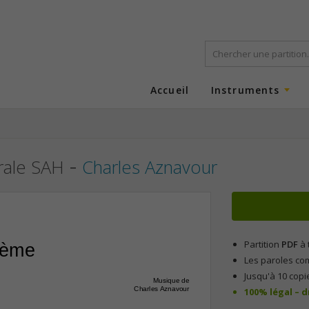
Accueil
Instruments
-
orale SAH
Charles Aznavour
Partition
PDF
à 
hème
Les paroles co
Jusqu'à 10 copi
Musique de
Charles Aznavour
100% légal – 