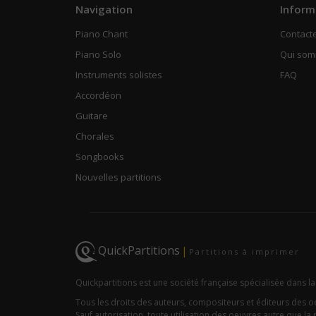
Navigation
Inform
Piano Chant
Contact
Piano Solo
Qui so
Instruments solistes
FAQ
Accordéon
Guitare
Chorales
Songbooks
Nouvelles partitions
QuickPartitions
|
Partitions à imprimer
Quickpartitions est une société française spécialisée dans la
Tous les droits des auteurs, compositeurs et éditeurs des 
Sauf autorisation, toute utilisation des oeuvres autre que la r