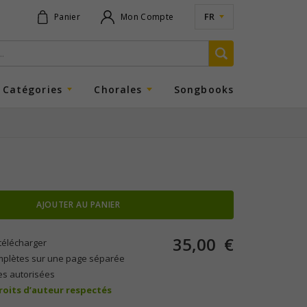
FR
Panier
Mon Compte
Catégories
Chorales
Songbooks
AJOUTER AU PANIER
35,00
€
télécharger
mplètes sur une page séparée
es autorisées
droits d’auteur respectés