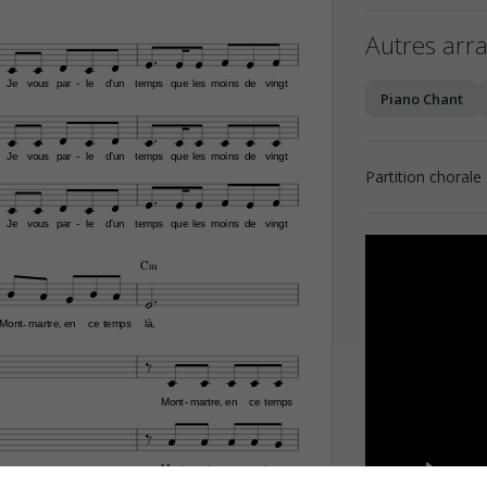

Autres arr











Je
vous
par
le
d'un
temps
que
les
moins
de
vingt
-
Piano Chant












Je
vous
par
le
d'un
temps
que
les
moins
de
vingt
-

Partition choral











Je
vous
par
le
d'un
temps
que
les
moins
de
vingt
-
C‹







Mont
martre,
en
ce
temps
là,
-






Mont
martre,
en
ce
temps
-






Mont
martre,
en
ce
temps
-