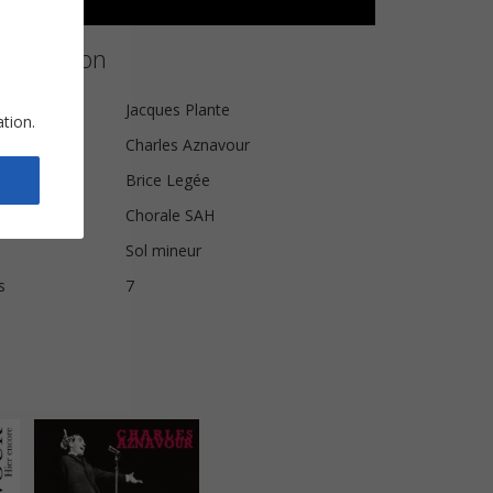
a partition
Jacques Plante
ation.
Charles Aznavour
Brice Legée
Chorale SAH
Sol mineur
s
7