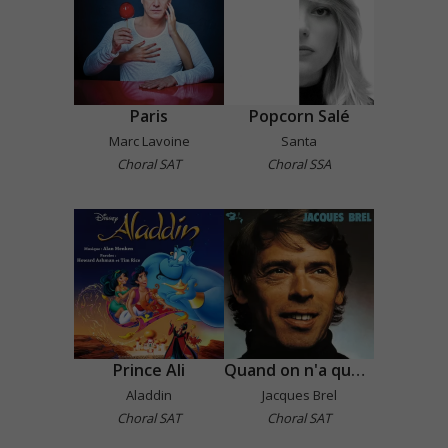
Paris
Popcorn Salé
Marc Lavoine
Santa
Choral SAT
Choral SSA
Prince Ali
Quand on n'a que l'amour
Aladdin
Jacques Brel
Choral SAT
Choral SAT