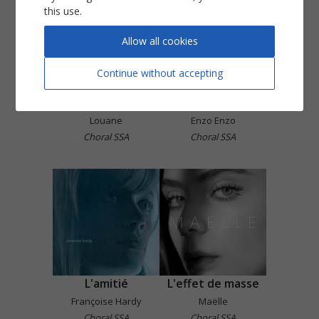
this use.
Allow all cookies
Continue without accepting
Je vole
Juste quelqu'un de bien
Louane
Enzo Enzo
Choral SSA
Choral SSA
L'amitié
L'effet de masse
Françoise Hardy
Maëlle
Choral SSA
Choral SSA