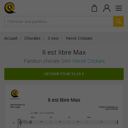
Accueil
Chorales
3 voix
Hervé Cristiani
Il est libre Max
Partition chorale SAH
Hervé Cristiani
OBTENIR POUR 35,00 €
Il est libre Max
Harmonisation de
Paroles et Musique de
Brice Legée
Hervé Cristiani
q
 = 120
Avec un swing léger





B¨‹
G¨
A¨
B¨‹


c








S