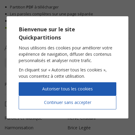
Partition
PDF
à télécharger
Les paroles complètes sur une page séparée
Jusqu'à 10 copies autorisées
100% légal – droits d’auteur respectés
Bienvenue sur le site
Quickpartitions
Autres arrangements
Nous utilisons des cookies pour améliorer votre
expérience de navigation, diffuser des contenus
personnalisés et analyser notre trafic.
Piano Chant
Chorale SAH
En cliquant sur « Autoriser tous les cookies »,
vous consentez à cette utilisation.
Partition chorale SAH Il est libre Max de Hervé Cristiani.
Autoriser tous les cookies
Détails de la partition
Continuer sans accepter
Paroles et Musique
Hervé Cristiani
Harmonisation
Brice Legée