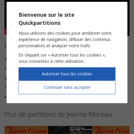
Bienvenue sur le site
Quickpartitions
Nous utilisons des cookies pour améliorer votre
expérience de navigation, diffuser des contenus
Détails de la partition
personnalisés et analyser notre trafic.
En cliquant sur « Autoriser tous les cookies »,
Paroles et Musique
Serge Rezvani
vous consentez à cette utilisation.
Harmonisation
Brice Legée
Autoriser tous les cookies
Instrumentation
Chorale SAH
Continuer sans accepter
Tonalité
Sol majeur
Nombre de pages
6
Plus de partitions de Jeanne Moreau