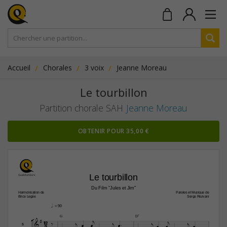
Accueil
Chorales
3 voix
Jeanne Moreau
Le tourbillon
Partition chorale SAH
Jeanne Moreau
OBTENIR POUR 35,00 €
Le tourbillon
Du Film "Jules et Jim"
Harmonisation de
Paroles et Musique de
Brice Legée
Serge Rezvani
h.
 = 90



G
D7


12






8







S