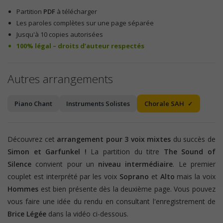
Partition
PDF
à télécharger
Les paroles complètes sur une page séparée
Jusqu'à 10 copies autorisées
100% légal – droits d’auteur respectés
Autres arrangements
Piano Chant
Instruments Solistes
Chorale SAH
Découvrez cet
a
rrangement pour 3 voix mixtes
du succès de
Simon et Garfunkel !
La partition du titre
The Sound of
Silence
convient pour un
niveau intermédiaire
. Le premier
couplet est interprété par les voix
Soprano
et
Alto
mais la voix
Hommes
est bien présente dès la deuxième page. Vous pouvez
vous faire une idée du rendu en consultant l'enregistrement de
Brice Légée
dans la vidéo ci-dessous.