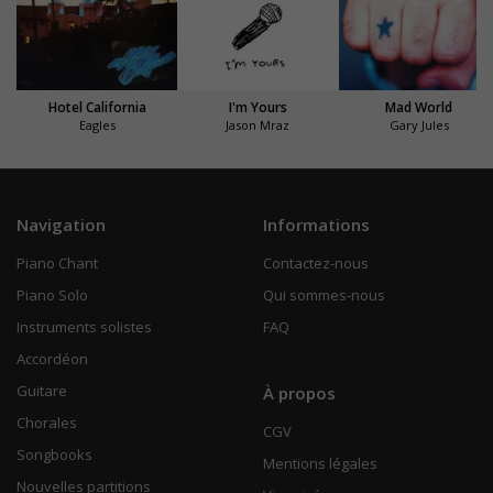
Hotel California
I'm Yours
Mad World
Eagles
Jason Mraz
Gary Jules
Navigation
Informations
Piano Chant
Contactez-nous
Piano Solo
Qui sommes-nous
Instruments solistes
FAQ
Accordéon
Guitare
À propos
Chorales
CGV
Songbooks
Mentions légales
Nouvelles partitions