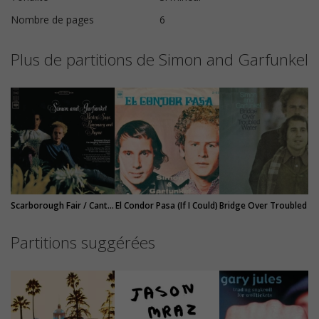
Nombre de pages
6
Plus de partitions de Simon and Garfunkel
Scarborough Fair / Canticle
El Condor Pasa (If I Could)
Bridge Ov
Partitions suggérées