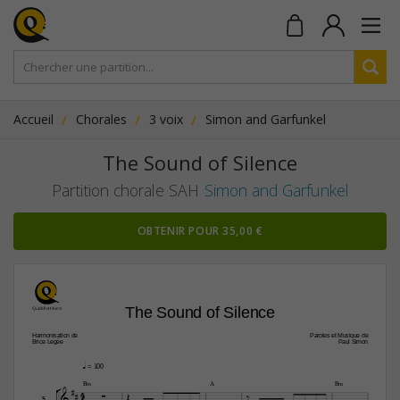
Accueil
Chorales
3 voix
Simon and Garfunkel
The Sound of Silence
Partition chorale SAH
Simon and Garfunkel
OBTENIR POUR 35,00 €
The Sound of Silence
Harmonisation de
Paroles et Musique de
Brice Legée
Paul Simon
q
 = 100


B‹
A
B‹
4




4



S