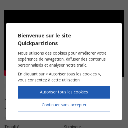
Bienvenue sur le site
Quickpartitions
Nous utilisons des cookies pour améliorer votre
expérience de navigation, diffuser des contenus
personnalisés et analyser notre trafic.
En cliquant sur « Autoriser tous les cookies »,
vous consentez à cette utilisation.
Détails de la partition
Autoriser tous les cookies
Paroles et Musique
Paul Simon
Continuer sans accepter
Harmonisation
Brice Legée
Instrumentation
Chorale SAH
Tonalité
Si mineur