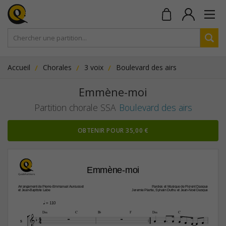
Accueil
Chorales
3 voix
Boulevard des airs
Emmène-moi
Partition chorale SSA
Boulevard des airs
OBTENIR POUR 35,00 €
Emmène-moi
Arrangement de Pierre-Emmanuel Aurousset
Paroles et Musique de Florent Dasque
et Jean-Baptiste Labe
Jeremie Plante, Sylvain Duthu et Jean-Noel Dasque
q
 = 110




D‹
C
B¨
F
D‹
C
4






4






S