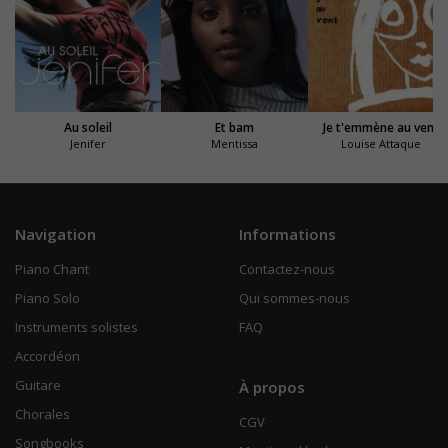
Au soleil
Et bam
Je t'emmène au vent
Jenifer
Mentissa
Louise Attaque
Navigation
Informations
Piano Chant
Contactez-nous
Piano Solo
Qui sommes-nous
Instruments solistes
FAQ
Accordéon
Guitare
À propos
Chorales
CGV
Songbooks