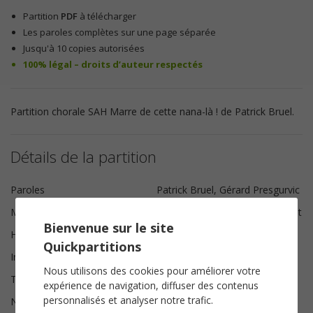
Partition
PDF
à télécharger
Les paroles complètes sur une page séparée
Jusqu'à 10 copies autorisées
100% légal – droits d’auteur respectés
Partition chorale SAH Marre de cette nana-là ! de Patrick Bruel.
Détails de la partition
Paroles
Patrick Bruel, Gérard Presgurvic
Musique
Gérard Presgurvic, Roger Poulet
Bienvenue sur le site
Harmonisation
Brice Legée
Quickpartitions
Instrumentation
Chorale SAH
Nous utilisons des cookies pour améliorer votre
Tonalité
Sol majeur
expérience de navigation, diffuser des contenus
personnalisés et analyser notre trafic.
Nombre de pages
10