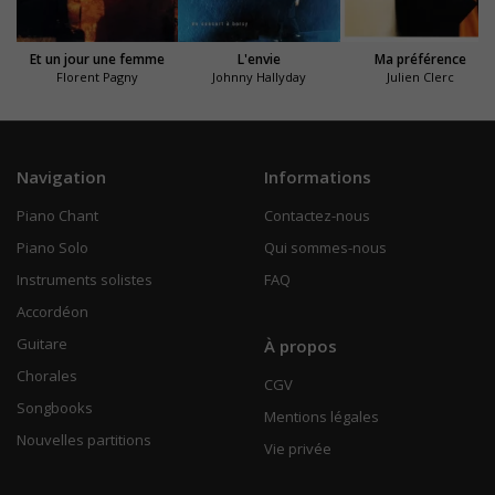
Et un jour une femme
L'envie
Ma préférence
Florent Pagny
Johnny Hallyday
Julien Clerc
Navigation
Informations
Piano Chant
Contactez-nous
Piano Solo
Qui sommes-nous
Instruments solistes
FAQ
Accordéon
Guitare
À propos
Chorales
CGV
Songbooks
Mentions légales
Nouvelles partitions
Vie privée