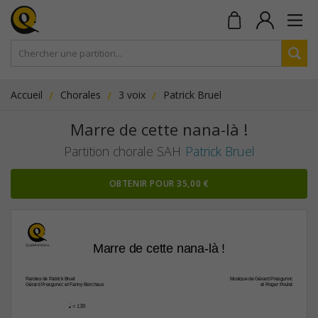
Accueil
Chorales
3 voix
Patrick Bruel
Marre de cette nana-là !
Partition chorale SAH
Patrick Bruel
OBTENIR POUR 35,00 €
Marre de cette nana-là !
Paroles de Patrick Bruel
Musique de Gérard Presgurvic
Gérard Presgurvic et Fanny Berchaux
et Roger Poulet
q
 = 139