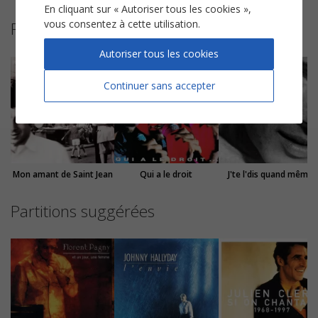
En cliquant sur « Autoriser tous les cookies »,
vous consentez à cette utilisation.
Plus de partitions de Patrick Bruel
Autoriser tous les cookies
Continuer sans accepter
Mon amant de Saint Jean
Qui a le droit
J'te l'dis quand même
Partitions suggérées