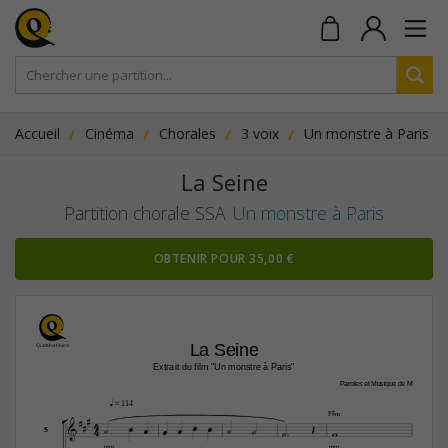
Accueil
Cinéma
Chorales
3 voix
Un monstre à Paris
La Seine
Partition chorale SSA
Un monstre à Paris
OBTENIR POUR 35,00 €
La Seine
Extrait du film "Un monstre à Paris"
Paroles et Musique de M
q

 = 114


F©‹

4









4





S
mm
mm