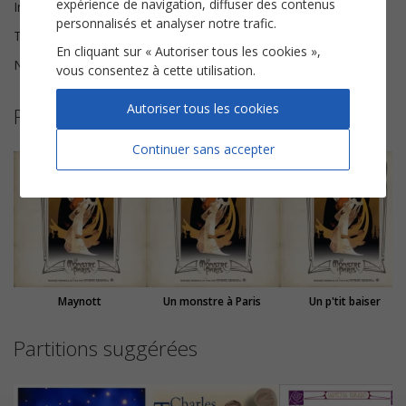
expérience de navigation, diffuser des contenus
Instrumentation
Chorale SSA
personnalisés et analyser notre trafic.
Tonalité
La majeur
En cliquant sur « Autoriser tous les cookies »,
Nombre de pages
7
vous consentez à cette utilisation.
Autoriser tous les cookies
Plus de partitions de Un monstre à Paris
Continuer sans accepter
Maynott
Un monstre à Paris
Un p'tit baiser
Partitions suggérées