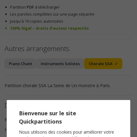
Partition
PDF
à télécharger
Les paroles complètes sur une page séparée
Jusqu'à 10 copies autorisées
100% légal – droits d’auteur respectés
Autres arrangements
Piano Chant
Instruments Solistes
Chorale SSA
Partition chorale SSA La Seine de Un monstre à Paris.
Détails de la partition
Bienvenue sur le site
Paroles et Musique
Matthieu Chedid
Quickpartitions
Harmonisation
Brice Legée
Nous utilisons des cookies pour améliorer votre