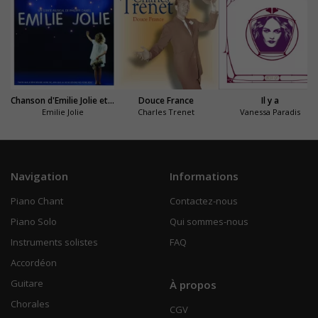
Chanson d'Emilie Jolie et du grand oiseau
Douce France
Il y a
Emilie Jolie
Charles Trenet
Vanessa Paradis
Navigation
Informations
Piano Chant
Contactez-nous
Piano Solo
Qui sommes-nous
Instruments solistes
FAQ
Accordéon
Guitare
À propos
Chorales
CGV