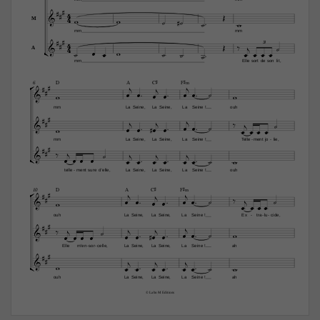


4



4








M
mm
mm


4




3



4











A

mm
Elle
sort
de
son
lit,








D
A
C©
F©‹
6












mm
La
Seine,
La
Seine,
La
Seine !
ouh


























mm
La
Seine,
La
Seine,
La
Seine !
Telle
ment
jo
lie,
-
-


























telle
ment
sure
d'elle,
La
Seine,
La
Seine,
La
Seine !
ouh
-








D
A
C©
F©‹
10


















ouh
La
Seine,
La
Seine,
La
Seine !
Ex
tra
lu
cide,
-
-
-


























Elle
m'en
sor
celle,
La
Seine,
La
Seine,
La
Seine !
ah
-
-




















ouh
La
Seine,
La
Seine,
La
Seine !
ah
© Labo M Editions