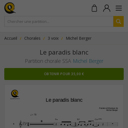
Accueil
Chorales
3 voix
Michel Berger
Le paradis blanc
Partition chorale SSA
Michel Berger
OBTENIR POUR 35,00 €
Le paradis blanc
Paroles et Musique de
Michel Berger
q
 = 70
8


F‹
E¨9
C‹(„ˆˆ4)

2













4





S