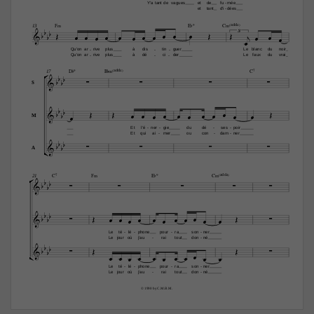
Y'a
tant
de
vagues
et
de
fu
mée
-
et
tant
d'i
dées
-
F‹
E¨9
C‹(„ˆˆ4)
13









3















Qu'on
ar
rive
plus
à
dis
tin
guer
Le
blanc
du
noir
-
-
-
Qu'on
ar
rive
plus
à
dé
ci
der
Le
faux
du
vrai
-
-
-

D¨9
B¨‹(„ˆˆ4)
C7
17









S




















M
Et
l'é
ner
gie
du
dé
ses
poir
-
-
-
-
Et
qui
ai
mer
ou
con
dam
ner
-
-
-










A

C7
F‹
E¨9
C‹(„ˆˆ4)
21






























Le
té
lé
phone
pour
ra
son
ner
-
-
-
-
Le
jour
où
j'au
rai
tout
don
né
-
-





















Le
té
lé
phone
pour
ra
son
ner
-
-
-
-
Le
jour
où
j'au
rai
tout
don
né
-
-
© 1990 by C.M.B.M. 