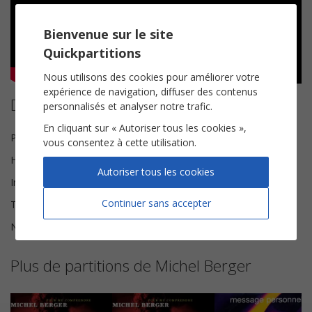
Bienvenue sur le site
Quickpartitions
Nous utilisons des cookies pour améliorer votre
expérience de navigation, diffuser des contenus
Détails de la partition
personnalisés et analyser notre trafic.
En cliquant sur « Autoriser tous les cookies »,
Paroles et Musique
Michel Berger
vous consentez à cette utilisation.
Harmonisation
Brice Legée
Autoriser tous les cookies
Instrumentation
Chorale SSA
Continuer sans accepter
Tonalité
Fa mineur
Nombre de pages
7
Plus de partitions de Michel Berger