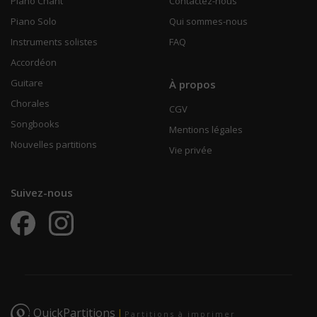
Piano Chant
Contactez-nous
Piano Solo
Qui sommes-nous
Instruments solistes
FAQ
Accordéon
Guitare
À propos
Chorales
CGV
Songbooks
Mentions légales
Nouvelles partitions
Vie privée
Suivez-nous
QuickPartitions
|
Partitions à imprimer