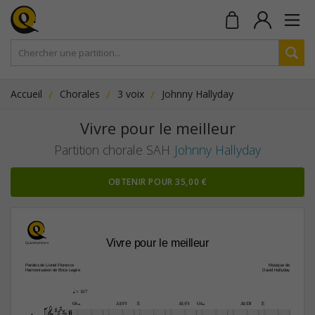
Accueil
Chorales
3 voix
Johnny Hallyday
Vivre pour le meilleur
Partition chorale SAH
Johnny Hallyday
OBTENIR POUR 35,00 €
Vivre pour le meilleur
Paroles de Lionel Florence
Musique de
Harmonisation de Brice Legée
David Hallyday
q
 = 107

















G©‹
A©/F©
E
A©/F©
G©‹
A©/D©
E
6



8















S