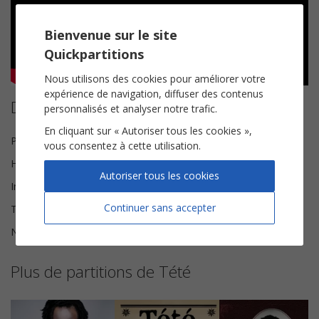
Bienvenue sur le site
Quickpartitions
Nous utilisons des cookies pour améliorer votre
expérience de navigation, diffuser des contenus
Détails de la partition
personnalisés et analyser notre trafic.
En cliquant sur « Autoriser tous les cookies »,
Paroles et Musique
Tété
vous consentez à cette utilisation.
Harmonisation
Brice Legée
Autoriser tous les cookies
Instrumentation
Chorale SAH
Continuer sans accepter
Tonalité
Mi mineur
Nombre de pages
7
Plus de partitions de Tété