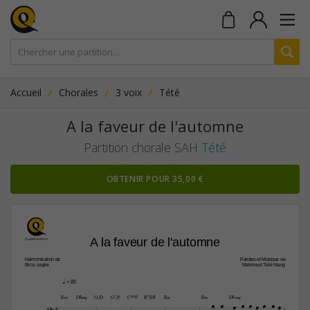
Accueil
Chorales
3 voix
Tété
A la faveur de l'automne
Partition chorale SAH
Tété
OBTENIR POUR 35,00 €
A la faveur de l'automne
Harmonisation de
Paroles et Musique de
Brice Legée
Mahmoud Tété Niang
q
 = 80
E‹
D©æ
G/D
G7/F
CŒ„Š7
B7/D©
E‹
E‹
D©æ










