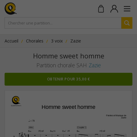
Accueil
Chorales
3 voix
Zazie
Homme sweet homme
Partition chorale SAH
Zazie
OBTENIR POUR 35,00 €
Homme sweet homme
Paroles et Musique de
Zazie
q
 = 79
Intro
Couplet 1


B‹
F©/A©
E‹/G
E‹7
F©
B‹
F©/A©
4





4






S