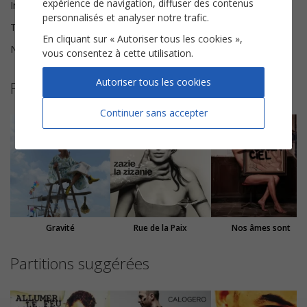
expérience de navigation, diffuser des contenus
Instrumentation
Chorale SAH
personnalisés et analyser notre trafic.
Tonalité
Si mineur
En cliquant sur « Autoriser tous les cookies »,
Nombre de pages
6
vous consentez à cette utilisation.
Autoriser tous les cookies
Plus de partitions de Zazie
Continuer sans accepter
Gravité
Rue de la Paix
Nos âmes sont
Partitions suggérées