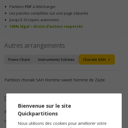
Partition
PDF
à télécharger
Les paroles complètes sur une page séparée
Jusqu'à 10 copies autorisées
100% légal – droits d’auteur respectés
Autres arrangements
Piano Chant
Instruments Solistes
Chorale SAH
Partition chorale SAH Homme sweet homme de Zazie.
Détails de la partition
Bienvenue sur le site
Paroles et Musique
Zazie
Quickpartitions
Harmonisation
Brice Legée
Nous utilisons des cookies pour améliorer votre