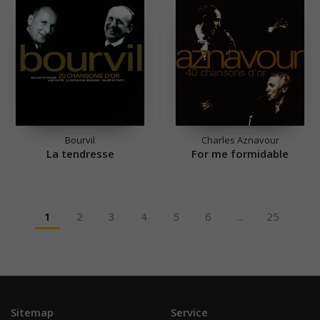
Bourvil
Charles Aznavour
La tendresse
For me formidable
1
2
3
4
5
6
...
25
Sitemap
Service