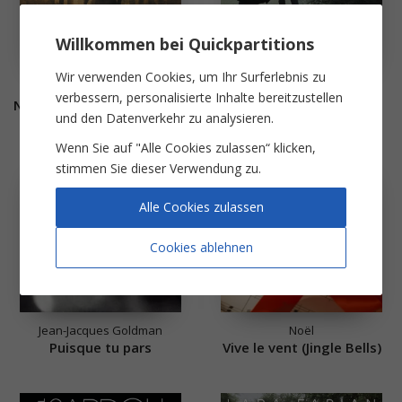
Willkommen bei Quickpartitions
Wir verwenden Cookies, um Ihr Surferlebnis zu
Hans Zimmer
Simon and Garfunkel
verbessern, personalisierte Inhalte bereitzustellen
Now we are free (Gladiator)
The Sound of Silence
und den Datenverkehr zu analysieren.
Wenn Sie auf "Alle Cookies zulassen“ klicken,
stimmen Sie dieser Verwendung zu.
Alle Cookies zulassen
Cookies ablehnen
Jean-Jacques Goldman
Noël
Puisque tu pars
Vive le vent (Jingle Bells)