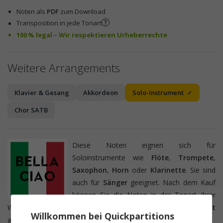
Noten als
PDF
zum Download
Transposition in jede Tonart
100 % legal – Wir respektieren Urheberrechte
Weitere Arrangements
Klavier & Gesang
Akkordeon
Solo-Instrument
Chor SATB
Diese Noten eignen sich für
Soloinstrumente wie
Flöte
,
Trompete
,
Saxophon
,
Horn
oder
Klarinette
. Sie sind
auch für
Sänger
geeignet. Nach dem Kauf
können Sie die Noten in der Tonart Ihrer
Wahl ausdrucken oder direkt Ihr transponierendes
Instrument
Willkommen bei Quickpartitions
auswählen.