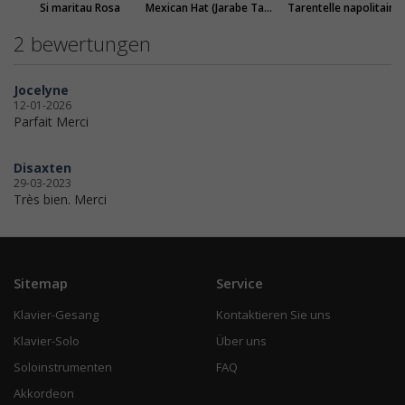
Si maritau Rosa
Mexican Hat (Jarabe Tapatio)
Tarentelle napolitaine
2 bewertungen
Jocelyne
12-01-2026
Parfait Merci
Disaxten
29-03-2023
Très bien. Merci
Sitemap
Service
Klavier-Gesang
Kontaktieren Sie uns
Klavier-Solo
Über uns
Soloinstrumenten
FAQ
Akkordeon