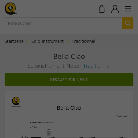
Startseite
Solo-Instrument
Traditionnel
Bella Ciao
Soloinstrument-Noten
Traditionnel
GEKAUFT FÜR 2,99 €
Bella Ciao
Traditionnel
INSTRUMENT SOLISTE
q
 = 120
E‹



4