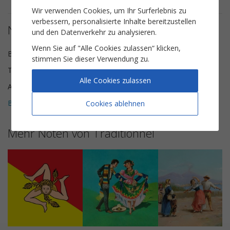
Wir verwenden Cookies, um Ihr Surferlebnis zu
verbessern, personalisierte Inhalte bereitzustellen
Notendetails
und den Datenverkehr zu analysieren.
Wenn Sie auf "Alle Cookies zulassen“ klicken,
Besetzung
Solo-Instrument
stimmen Sie dieser Verwendung zu.
Tonart
e-Moll
Alle Cookies zulassen
Anzahl der Seiten
3
Bewertungen (
2
)
Cookies ablehnen
5
Mehr Noten von Traditionnel