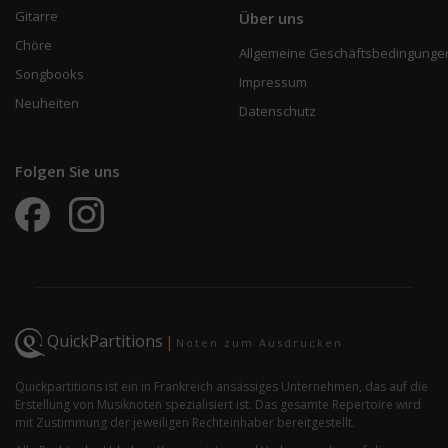
Gitarre
Über uns
Chöre
Allgemeine Geschäftsbedingunge
Songbooks
Impressum
Neuheiten
Datenschutz
Folgen Sie uns
QuickPartitions
|
Noten zum Ausdrucken
Quickpartitions ist ein in Frankreich ansässiges Unternehmen, das auf die
Erstellung von Musiknoten spezialisiert ist. Das gesamte Repertoire wird
mit Zustimmung der jeweiligen Rechteinhaber bereitgestellt.