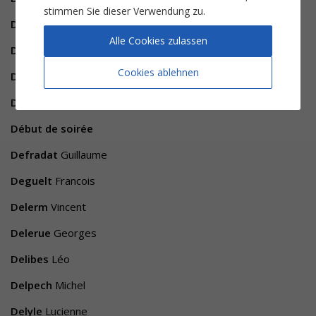
stimmen Sie dieser Verwendung zu.
De Roubaix
François
Alle Cookies zulassen
De Sagazan
Zaho
Cookies ablehnen
De Suza
Linda
Debussy
Claude
Début de soirée
Defradat
Guillaume
Deguelt
Francois
Delerm
Vincent
Delerue
Georges
Delibes
Léo
Delpech
Michel
Delyle
Lucienne