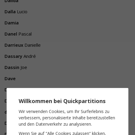
Dalida
Dalla
Lucio
Damia
Danel
Pascal
Darrieux
Danielle
Dassary
André
Dassin
Joe
Dave
Davine
Willkommen bei Quickpartitions
De Funès
Olivier
Wir verwenden Cookies, um Ihr Surferlebnis zu
de Gurbert
César
verbessern, personalisierte Inhalte bereitzustellen
De Maere
Pierre
und den Datenverkehr zu analysieren.
Wenn Sie auf "Alle Cookies zulassen“ klicken,
De Pretto
Eddy