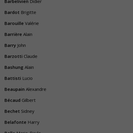
Barbelivien
Didier
Bardot
Brigitte
Barouille
Valérie
Barrière
Alain
Barry
John
Barzotti
Claude
Bashung
Alain
Battisti
Lucio
Beaupain
Alexandre
Bécaud
Gilbert
Bechet
Sidney
Belafonte
Harry
Belle
Marie-Paule