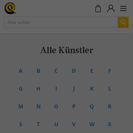
Alle Künstler
A
B
C
D
E
F
G
H
I
J
K
L
M
N
O
P
Q
R
S
T
U
V
W
X