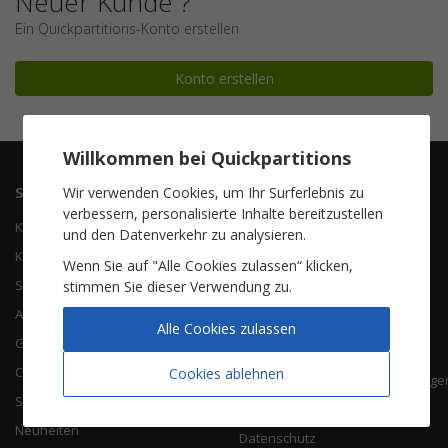
Neuer Kunde ?
Ein Quickpartitions-Konto erstellen
Konto erstellen
Willkommen bei Quickpartitions
Sitemap
Service
Wir verwenden Cookies, um Ihr Surferlebnis zu
verbessern, personalisierte Inhalte bereitzustellen
Klavier-Gesang
Kontaktieren Sie uns
und den Datenverkehr zu analysieren.
Klavier-Solo
Über uns
Wenn Sie auf "Alle Cookies zulassen“ klicken,
Soloinstrumenten
FAQ
stimmen Sie dieser Verwendung zu.
Akkordeon
Alle Cookies zulassen
Gitarre
Über uns
Chöre
Cookies ablehnen
Allgemeine Geschäftsbedingunge
Songbooks
Impressum
Neuheiten
Datenschutz