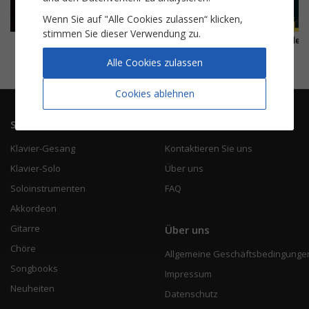
Wenn Sie auf "Alle Cookies zulassen“ klicken,
stimmen Sie dieser Verwendung zu.
La recette
Bonjour, Pardon, Merci
Dirty Harry (End Titles)
Alle Cookies zulassen
Cookies ablehnen
Sitemap
Service
Klavier-Gesang
Kontaktieren Sie uns
Klavier-Solo
Über uns
Soloinstrumenten
FAQ
Akkordeon
Gitarre
Über uns
Chöre
Allgemeine Geschäftsbedingunge
Songbooks
Impressum
Neuheiten
Datenschutz