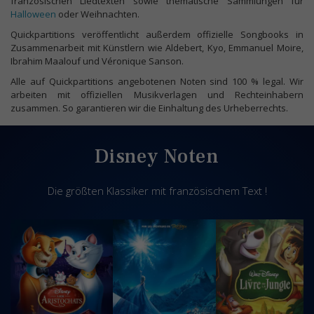
französischen Liedtexten sowie thematische Sammlungen für
Halloween
oder Weihnachten.
Quickpartitions veröffentlicht außerdem offizielle Songbooks in
Zusammenarbeit mit Künstlern wie Aldebert, Kyo, Emmanuel Moire,
Ibrahim Maalouf und Véronique Sanson.
Alle auf Quickpartitions angebotenen Noten sind 100 % legal. Wir
arbeiten mit offiziellen Musikverlagen und Rechteinhabern
zusammen. So garantieren wir die Einhaltung des Urheberrechts.
Disney Noten
Die größten Klassiker mit französischem Text !