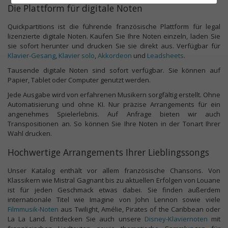
Die Plattform für digitale Noten
Quickpartitions ist die führende französische Plattform für legal
lizenzierte digitale Noten. Kaufen Sie Ihre Noten einzeln, laden Sie
sie sofort herunter und drucken Sie sie direkt aus. Verfügbar für
Klavier-Gesang
,
Klavier solo
,
Akkordeon
und
Leadsheets
.
Tausende digitale Noten sind sofort verfügbar. Sie können auf
Papier, Tablet oder Computer genutzt werden.
Jede Ausgabe wird von erfahrenen Musikern sorgfältig erstellt. Ohne
Automatisierung und ohne KI. Nur präzise Arrangements für ein
angenehmes Spielerlebnis. Auf Anfrage bieten wir auch
Transpositionen an. So können Sie Ihre Noten in der Tonart Ihrer
Wahl drucken.
Hochwertige Arrangements Ihrer Lieblingssongs
Unser Katalog enthält vor allem französische Chansons. Von
Klassikern wie Mistral Gagnant bis zu aktuellen Erfolgen von Louane
ist für jeden Geschmack etwas dabei. Sie finden außerdem
internationale Titel wie Imagine von John Lennon sowie viele
Filmmusik-Noten
aus Twilight, Amélie, Pirates of the Caribbean oder
La La Land. Entdecken Sie auch unsere
Disney-Klaviernoten
mit