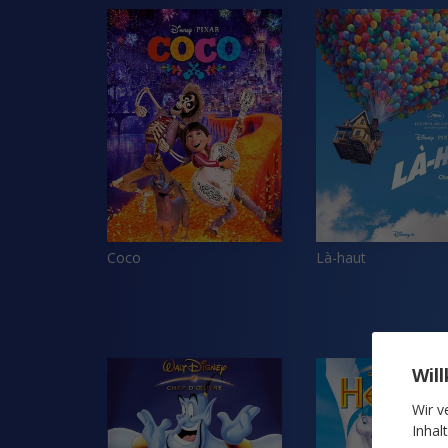
Coco
Là-haut
Wil
Wir v
Inhal