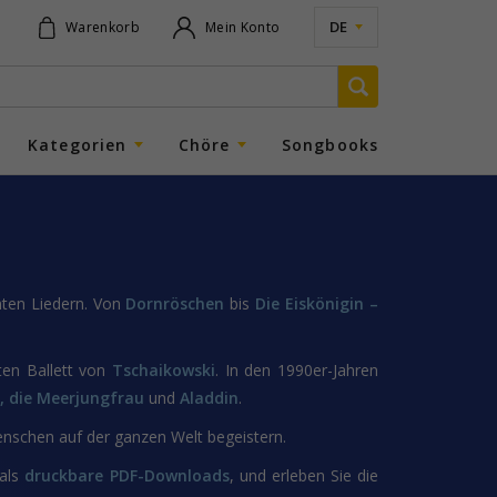
DE
Warenkorb
Mein Konto
Kategorien
Chöre
Songbooks
nten Liedern. Von
Dornröschen
bis
Die Eiskönigin –
en Ballett von
Tschaikowski
. In den 1990er-Jahren
e, die Meerjungfrau
und
Aladdin
.
enschen auf der ganzen Welt begeistern.
 als
druckbare PDF-Downloads
, und erleben Sie die