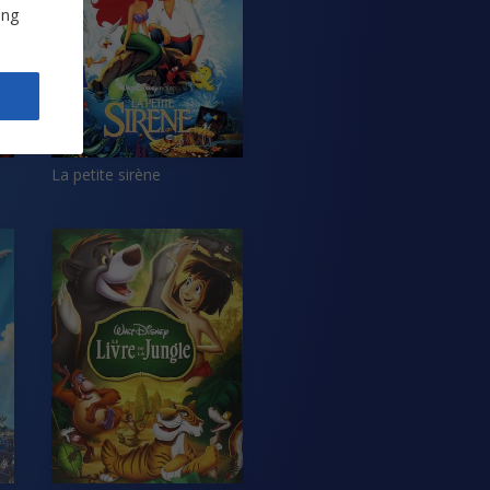
ung
La petite sirène