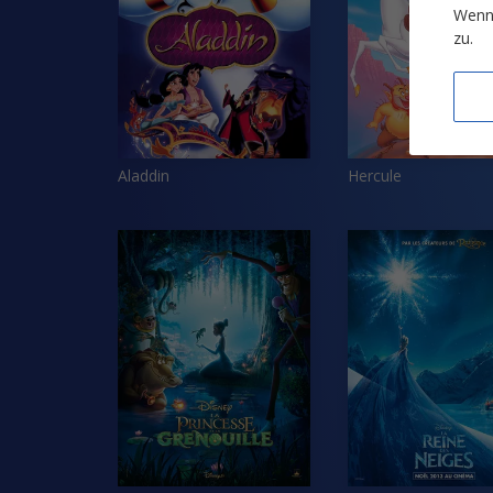
Wenn 
zu.
Aladdin
Hercule