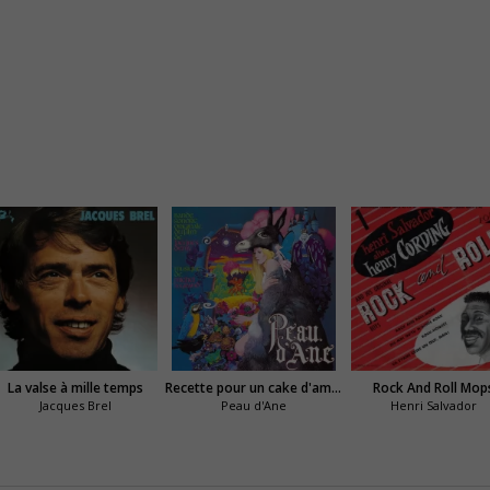
La valse à mille temps
Recette pour un cake d'amour
Rock And Roll Mop
Jacques Brel
Peau d'Ane
Henri Salvador