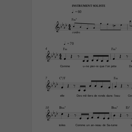
INSTRUMENT SOLISTE
q 
= 60

F‹7


4








4




cordes
q 
= 70
F‹
F‹7
4

4







4









Comme
u
ne
pier
re
que
l’on
jette
D
-
-
C7/F
F‹
7

















elle
Des
mil
liers
de
ronds
dans
l’eau
Co
-
B¨‹7
B¨‹7
E¨7
10

















toiles
Comme
un
an
neau
de
Sa
turne
-
-