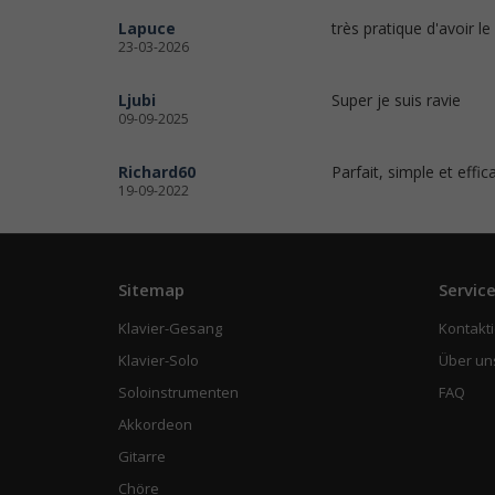
Lapuce
très pratique d'avoir l
23-03-2026
Ljubi
Super je suis ravie
09-09-2025
Richard60
Parfait, simple et effic
19-09-2022
Sitemap
Servic
Klavier-Gesang
Kontakti
Klavier-Solo
Über un
Soloinstrumenten
FAQ
Akkordeon
Gitarre
Chöre