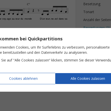
Besetzung
C7















Tonart
Anzahl der Seiten
e
voy
age
au
tour
du
monde
D’un
tour
ne
sol
dans
sa
-
-
-
-
Bewertungen (
3
)
F‹















lkommen bei Quickpartitions
s
les
mou
lins
de
mon
cœur
Comme
un
é
che
veau
de
-
-
-
erwenden Cookies, um Ihr Surferlebnis zu verbessern, personalisierte
te bereitzustellen und den Datenverkehr zu analysieren.
log Inc
Sie auf "Alle Cookies zulassen“ klicken, stimmen Sie dieser Verwend
Cookies ablehnen
Alle Cookies zulassen