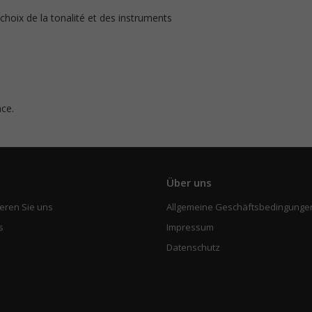
e choix de la tonalité et des instruments
ace.
e
Über uns
eren Sie uns
Allgemeine Geschäftsbedingunge
s
Impressum
Datenschutz