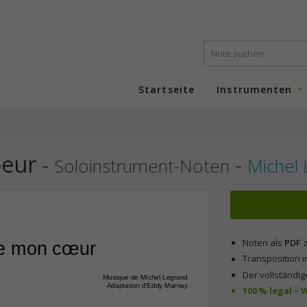
Startseite
Instrumenten
oeur
-
-
Soloinstrument-Noten
Michel 
Noten als
PDF
z
de mon cœur
Transposition i
Der vollständig
Musique de Michel Legrand
Adaptation d'Eddy Marnay
100 % legal –