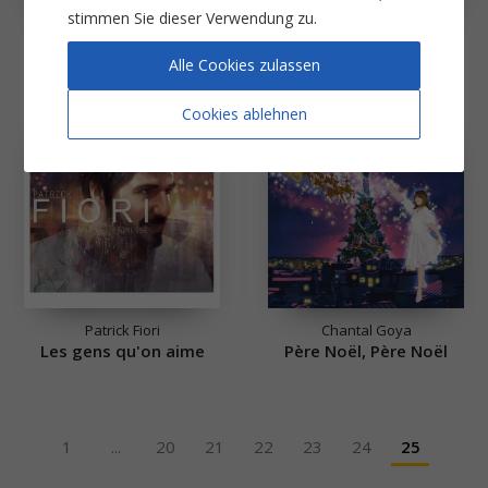
stimmen Sie dieser Verwendung zu.
Joyce Jonathan
Nana Mouskouri
Les filles d'aujourd'hui
L'amour en héritage
Alle Cookies zulassen
Cookies ablehnen
Patrick Fiori
Chantal Goya
Les gens qu'on aime
Père Noël, Père Noël
1
...
20
21
22
23
24
25