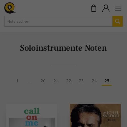
Soloinstrumente Noten
1
...
20
21
22
23
24
25