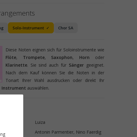
rrangements
ng
Solo-Instrument
Chor SA
Diese Noten eignen sich für Soloinstrumente wie
Flöte
,
Trompete
,
Saxophon
,
Horn
oder
Klarinette
. Sie sind auch für
Sänger
geeignet.
Nach dem Kauf können Sie die Noten in der
Tonart Ihrer Wahl ausdrucken oder direkt Ihr
s
Instrument
auswählen.
ls
Luiza
Antonin Parmentier, Nino Faerdig
ung