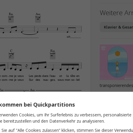
Weitere A
E‹
A‹



Klavier & Gesa







oh
C
E‹













e
com
me
je
veux
Les
pieds
dans
l'eau
et
la
tête
en
-
e
com
me
je
veux
Sur
des
nua
ges,
sous
mon
so
leil
-
-
-
transponierende
E‹
A‹

2.


Notendetai

lkommen bei Quickpartitions










erwenden Cookies, um Ihr Surferlebnis zu verbessern, personalisierte
bleu
oh
Texte
te bereitzustellen und den Datenverkehr zu analysieren.
A‹
Musik
Sie auf "Alle Cookies zulassen“ klicken, stimmen Sie dieser Verwend