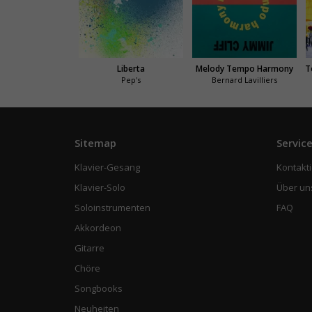
Liberta
Melody Tempo Harmony
T
Pep's
Bernard Lavilliers
Sitemap
Servic
Klavier-Gesang
Kontakti
Klavier-Solo
Über un
Soloinstrumenten
FAQ
Akkordeon
Gitarre
Chöre
Songbooks
Neuheiten