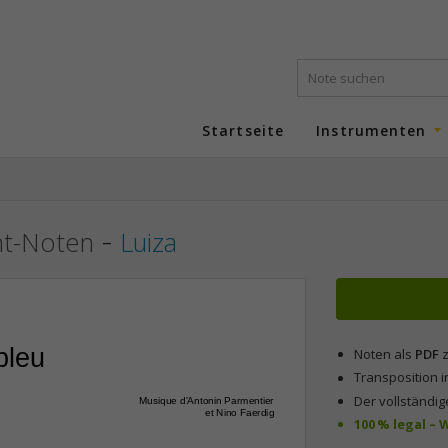
Startseite
Instrumenten
-
nt-Noten
Luiza
bleu
Noten als
PDF
z
Transposition i
Der vollständig
Musique d'Antonin Parmentier
et Nino Faerdig
100 % legal –