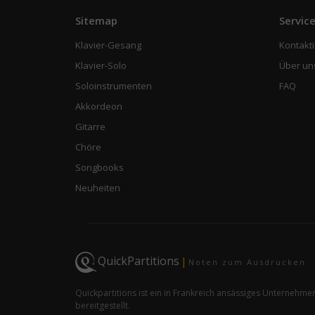
Sitemap
Servic
Klavier-Gesang
Kontakti
Klavier-Solo
Über un
Soloinstrumenten
FAQ
Akkordeon
Gitarre
Chöre
Songbooks
Neuheiten
QuickPartitions
|
Noten zum Ausdrucken
Quickpartitions ist ein in Frankreich ansässiges Unternehme
bereitgestellt.