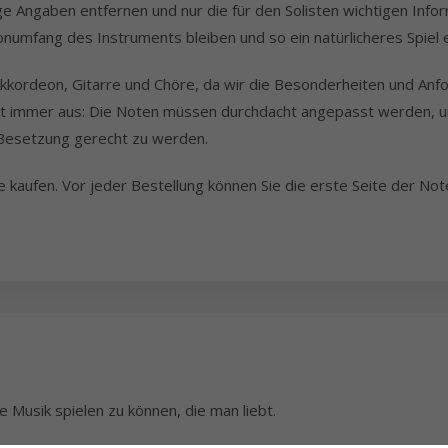
ge Angaben entfernen und nur die für den Solisten wichtigen Info
onumfang des Instruments bleiben und so ein natürlicheres Spiel 
kkordeon, Gitarre und Chöre, da wir die Besonderheiten und Anf
nicht immer aus: Die Noten müssen durchdacht angepasst werden, 
 Besetzung gerecht zu werden.
ie kaufen. Vor jeder Bestellung können Sie die erste Seite der 
 Musik spielen zu können, die man liebt.