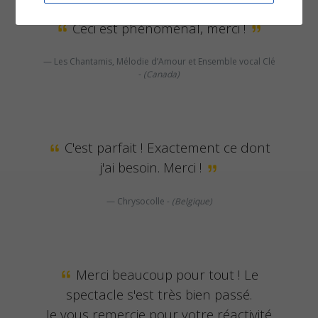
Ceci est phénoménal, merci !
Les Chantamis, Mélodie d’Amour et Ensemble vocal Clé
-
(Canada)
C'est parfait ! Exactement ce dont
j'ai besoin. Merci !
Chrysocolle -
(Belgique)
Merci beaucoup pour tout ! Le
spectacle s'est très bien passé.
Je vous remercie pour votre réactivité