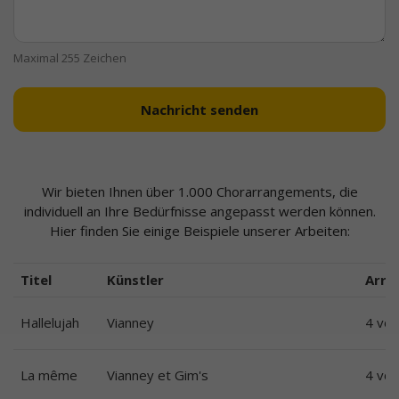
Maximal 255 Zeichen
Nachricht senden
Wir bieten Ihnen über 1.000 Chorarrangements, die
individuell an Ihre Bedürfnisse angepasst werden können.
Hier finden Sie einige Beispiele unserer Arbeiten:
Titel
Künstler
Arra
Hallelujah
Vianney
4 voi
La même
Vianney et Gim's
4 vo