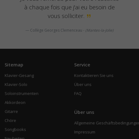
à chaque fois que j'ai eu besoin de
vous solliciter.
Collège Georges Clemenceau -
(Mantes-la-Jolie)
Sitemap
Service
Klavier-Gesang
Kontaktieren Sie uns
Klavier-Solo
Über uns
Soloinstrumenten
FAQ
Akkordeon
Gitarre
Über uns
Chöre
Allgemeine Geschäftsbedingunge
Songbooks
Impressum
Neuheiten