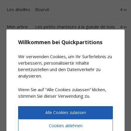
Les abeilles
Bourvil
4 voi
Mon arbre
Les petits chanteurs à la gueule de bois
4 vo
Willkommen bei Quickpartitions
Wir verwenden Cookies, um Ihr Surferlebnis zu
verbessern, personalisierte Inhalte
J'ai été ravi de trouver un
bereitzustellen und den Datenverkehr zu
partenaire tel que vous qui puissiez
analysieren.
nous aider à élargir notre répertoire
Wenn Sie auf "Alle Cookies zulassen“ klicken,
avec nos souhaits spécifiques. Je vous
stimmen Sie dieser Verwendung zu.
en remercie infiniment.
Alle Cookies zulassen
Harmonie des Labourdins -
(Ustaritz)
Cookies ablehnen