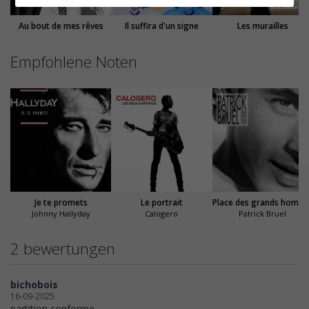
Au bout de mes rêves
Il suffira d'un signe
Les murailles
Empfohlene Noten
Je te promets
Le portrait
Place des g
Johnny Hallyday
Calogero
Patrick Bruel
2 bewertungen
bichobois
16-09-2025
partition conforme