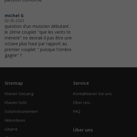
michel G
02-05-2023
question d'un musicien débutant :
le 2éme couplet "que les vents te
mènent" ne devrait-il pas être une
octave plus haut par rapport au
premier couplet " puisque l'ombre
gagne" ?
Sitemap
Service
Klavier-Gesang
Kontaktieren Sie uns
Klavier-Solo
Über uns
Soloinstrumenten
FAQ
Akkordeon
Gitarre
Über uns