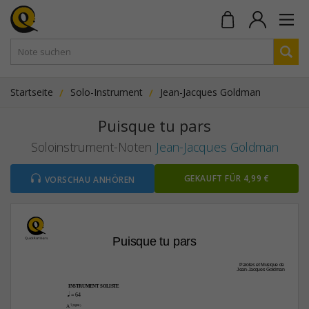
Startseite
Solo-Instrument
Jean-Jacques Goldman
Puisque tu pars
Soloinstrument-Noten
Jean-Jacques Goldman
GEKAUFT FÜR 4,99 €
VORSCHAU ANHÖREN
Puisque tu pars
Paroles et Musique de
Jean-Jacques Goldman
INSTRUMENT SOLISTE
q
 = 64
A7(“4)