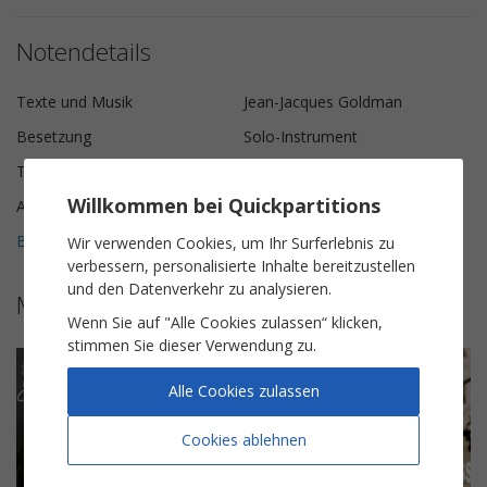
Notendetails
Texte und Musik
Jean-Jacques Goldman
Besetzung
Solo-Instrument
Tonart
D-Dur
Willkommen bei Quickpartitions
Anzahl der Seiten
4
Bewertungen (
2
)
Wir verwenden Cookies, um Ihr Surferlebnis zu
4,5
verbessern, personalisierte Inhalte bereitzustellen
und den Datenverkehr zu analysieren.
Mehr Noten von Jean-Jacques Goldman
Wenn Sie auf "Alle Cookies zulassen“ klicken,
stimmen Sie dieser Verwendung zu.
Alle Cookies zulassen
Cookies ablehnen