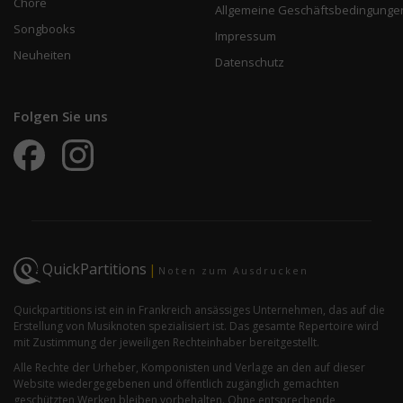
Chöre
Allgemeine Geschäftsbedingunge
Songbooks
Impressum
Neuheiten
Datenschutz
Folgen Sie uns
QuickPartitions
|
Noten zum Ausdrucken
Quickpartitions ist ein in Frankreich ansässiges Unternehmen, das auf die
Erstellung von Musiknoten spezialisiert ist. Das gesamte Repertoire wird
mit Zustimmung der jeweiligen Rechteinhaber bereitgestellt.
Alle Rechte der Urheber, Komponisten und Verlage an den auf dieser
Website wiedergegebenen und öffentlich zugänglich gemachten
geschützten Werken bleiben vorbehalten. Ohne entsprechende