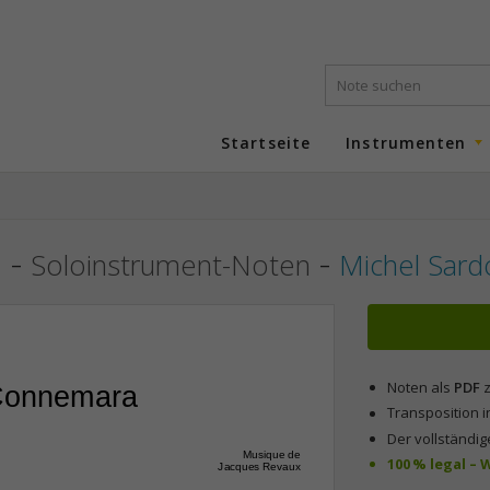
Startseite
Instrumenten
a
-
-
Soloinstrument-Noten
Michel Sard
Noten als
PDF
z
 Connemara
Transposition i
Der vollständig
Musique de
100 % legal –
Jacques Revaux