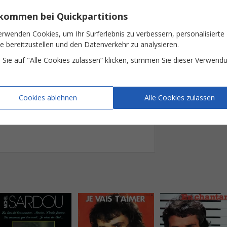



Besetzung










lkommen bei Quickpartitions


Tonart
erwenden Cookies, um Ihr Surferlebnis zu verbessern, personalisierte
lorent
la
terre,
les
lacs,
les
ri
vières
-
-
Anzahl der Seiten
te bereitzustellen und den Datenverkehr zu analysieren.

B¨
6
Sie auf "Alle Cookies zulassen“ klicken, stimmen Sie dieser Verwend
3




8


du
Con
ne
ma
ra
-
-
-
Cookies ablehnen
Alle Cookies zulassen
C FRANCE