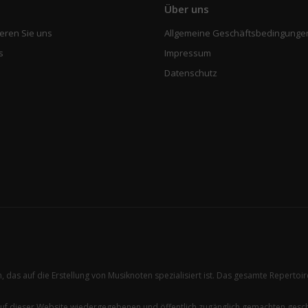
e
Über uns
eren Sie uns
Allgemeine Geschäftsbedingunge
s
Impressum
Datenschutz
n, das auf die Erstellung von Musiknoten spezialisiert ist. Das gesamte Reperto
auf dieser Website wiedergegebenen und öffentlich zugänglich gemachten ges