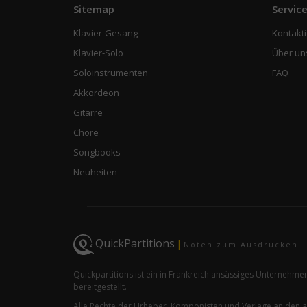
Sitemap
Servic
Klavier-Gesang
Kontakti
Klavier-Solo
Über un
Soloinstrumenten
FAQ
Akkordeon
Gitarre
Chöre
Songbooks
Neuheiten
QuickPartitions
|
Noten zum Ausdrucken
Quickpartitions ist ein in Frankreich ansässiges Unternehme
bereitgestellt.
Alle Rechte der Urheber, Komponisten und Verlage an den 