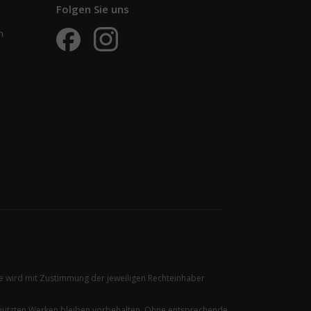
Folgen Sie uns
n
ire wird mit Zustimmung der jeweiligen Rechteinhaber
chützten Werken bleiben vorbehalten. Ohne entsprechende