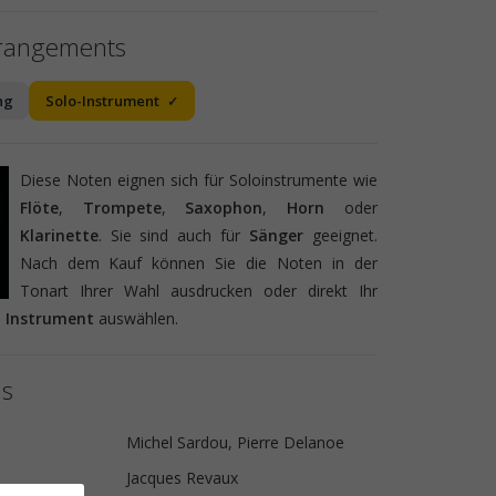
rrangements
ng
Solo-Instrument
Diese Noten eignen sich für Soloinstrumente wie
Flöte
,
Trompete
,
Saxophon
,
Horn
oder
Klarinette
. Sie sind auch für
Sänger
geeignet.
Nach dem Kauf können Sie die Noten in der
Tonart Ihrer Wahl ausdrucken oder direkt Ihr
s
Instrument
auswählen.
ls
Michel Sardou, Pierre Delanoe
Jacques Revaux