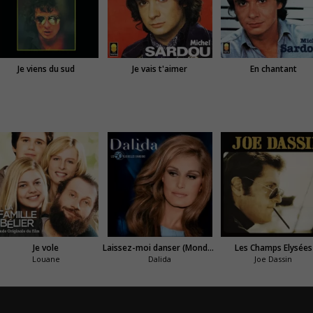
Je viens du sud
Je vais t'aimer
En chantant
Je vole
Laissez-moi danser (Monday Tuesday)
Les Champs Elysées
Louane
Dalida
Joe Dassin