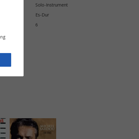
Solo-Instrument
Es-Dur
6
ung