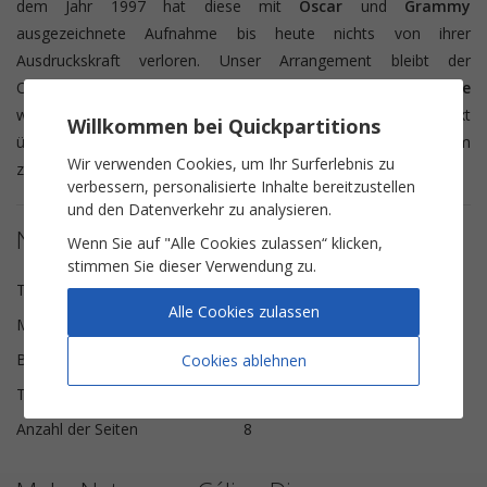
dem Jahr 1997 hat diese mit
Oscar
und
Grammy
ausgezeichnete Aufnahme bis heute nichts von ihrer
Ausdruckskraft verloren. Unser Arrangement bleibt der
Originalversion des Albums treu. Die Melodie der
irischen Flöte
wurde durchgehend als Vorschlagsnoten in den Notentext
Willkommen bei Quickpartitions
übertragen. Setzen Sie sich ans
Klavier
und verleihen Sie diesem
Wir verwenden Cookies, um Ihr Surferlebnis zu
zeitlosen Klassiker Ihre ganz persönliche Note.
verbessern, personalisierte Inhalte bereitzustellen
und den Datenverkehr zu analysieren.
Notendetails
Wenn Sie auf "Alle Cookies zulassen“ klicken,
stimmen Sie dieser Verwendung zu.
Texte
Will Jennings
Alle Cookies zulassen
Musik
James Horner
Besetzung
Klavier & Gesang
Cookies ablehnen
Tonart
cis-Moll
Anzahl der Seiten
8