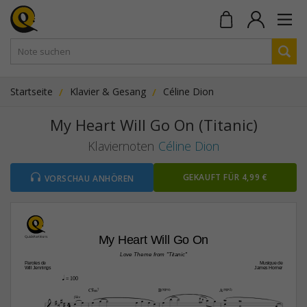
Startseite
Klavier & Gesang
Céline Dion
My Heart Will Go On (Titanic)
Klaviernoten
Céline Dion
GEKAUFT FÜR 4,99 €
VORSCHAU ANHÖREN
My Heart Will Go On
Love Theme from "Titanic"
Paroles de
Musique de
Will Jennings
James Horner
q
 = 100
C©‹7
B(“4)
A(“2)











4









flûte






