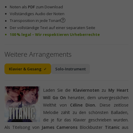
Noten als
PDF
zum Download
Vollständiges Audio der Noten
Transposition in jede Tonart
Der vollständige Text auf einer separaten Seite
100 % legal – Wir respektieren Urheberrechte
Weitere Arrangements
Klavier & Gesang
Solo-Instrument
Laden Sie die
Klaviernoten
zu
My Heart
Will Go On
herunter, dem unvergesslichen
Welthit von
Céline Dion.
Diese zeitlose
Melodie zählt zu den schönsten Balladen,
die je für das Klavier geschrieben wurden.
Als Titelsong von
James Camerons
Blockbuster
Titanic
aus