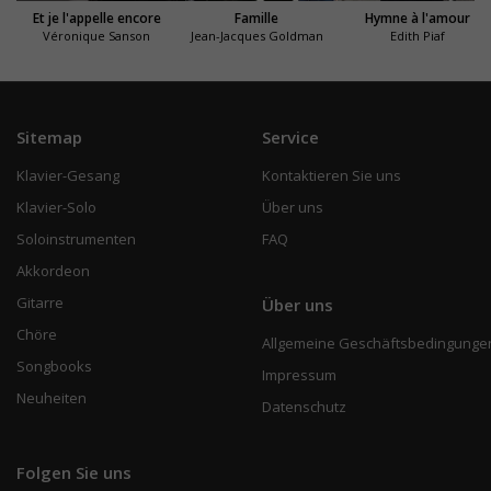
Et je l'appelle encore
Famille
Hymne à l'amour
Véronique Sanson
Jean-Jacques Goldman
Edith Piaf
Sitemap
Service
Klavier-Gesang
Kontaktieren Sie uns
Klavier-Solo
Über uns
Soloinstrumenten
FAQ
Akkordeon
Gitarre
Über uns
Chöre
Allgemeine Geschäftsbedingunge
Songbooks
Impressum
Neuheiten
Datenschutz
Folgen Sie uns