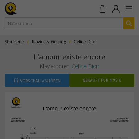
Startseite
Klavier & Gesang
Céline Dion
L'amour existe encore
Klaviernoten
Céline Dion
GEKAUFT FÜR 4,99 €
VORSCHAU ANHÖREN
L'amour existe encore
Paroles de
Musique de
Luc Plamandon
Riccardo Cocciante
h
 = 50


A(„ˆˆ2)
F©‹11

C




