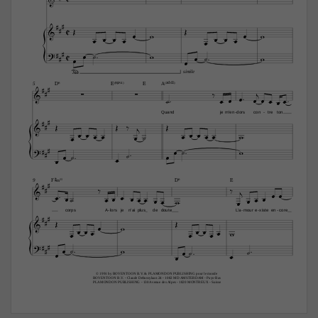




C























C







simile


D6
E(“4)
E
A(„ˆˆ2)
5



















Quand
je
m'en
dors
con
tre
ton
-
-








































F©‹11
D6
E
9


























corps
A
lors
je
n'ai
plus
de
doute
L'a
mour
e
xiste
en
core
-
-
-
-

































© 1991 by BOVENTOON B.V. & PLAMONDON PUBLISHING pour le monde 
BOVENTOON B.V. - Claude Debussylaan 24 - 1082 MD AMSTERDAM - Pays-Bas 
PLAMONDON PUBLISHING - 130 Avenue des Alpes - 1820 MONTREUX - Suisse