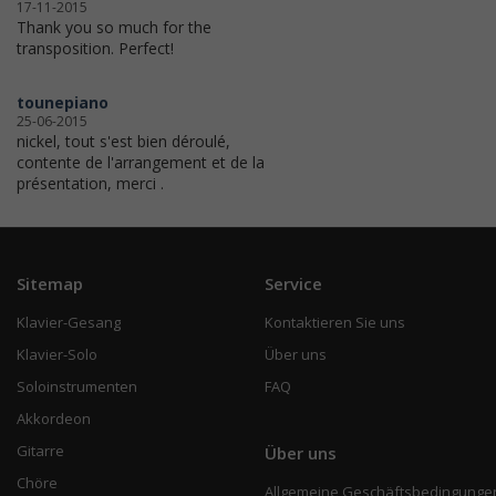
17-11-2015
Thank you so much for the
transposition. Perfect!
tounepiano
25-06-2015
nickel, tout s'est bien déroulé,
contente de l'arrangement et de la
présentation, merci .
Sitemap
Service
Klavier-Gesang
Kontaktieren Sie uns
Klavier-Solo
Über uns
Soloinstrumenten
FAQ
Akkordeon
Gitarre
Über uns
Chöre
Allgemeine Geschäftsbedingunge