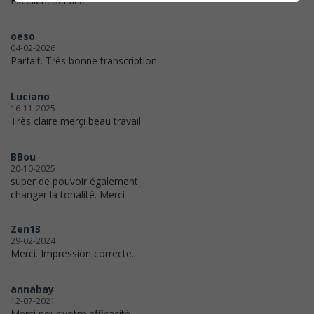
Excellent service.
oeso
04-02-2026
Parfait. Très bonne transcription.
Luciano
16-11-2025
Très claire merçi beau travail
BBou
20-10-2025
super de pouvoir également
changer la tonalité. Merci
Zen13
29-02-2024
Merci. Impression correcte...
annabay
12-07-2021
Merci pour votre efficacité.