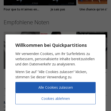
Pour que tu m'aimes encore
Je sais pas
Une chance qu'on s'a
Empfohlene Noten
Willkommen bei Quickpartitions
Wir verwenden Cookies, um Ihr Surferlebnis zu
verbessern, personalisierte Inhalte bereitzustellen
und den Datenverkehr zu analysieren.
Wenn Sie auf "Alle Cookies zulassen“ klicken,
Et je l'appelle encore
Famille
Hymne à l'amour
stimmen Sie dieser Verwendung zu.
Véronique Sanson
Jean-Jacques Goldman
Edith Piaf
Alle Cookies zulassen
11 bewertungen
Cookies ablehnen
MusiqueVie
04-07-2026