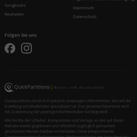
Songbooks
Impressum
Neuheiten
Datenschutz
Folgen Sie uns
QuickPartitions
|
Noten zum Ausdrucken
Quickpartitions ist ein in Frankreich ansässiges Unternehmen, das auf die
Erstellung von Musiknoten spezialisiert ist. Das gesamte Repertoire wird
mit Zustimmung der jeweiligen Rechteinhaber bereitgestellt.
Alle Rechte der Urheber, Komponisten und Verlage an den auf dieser
Website wiedergegebenen und öffentlich zugänglich gemachten
geschützten Werken bleiben vorbehalten. Ohne entsprechende
Genehmigung ist jede Nutzung der Werke unzulässig, mit Ausnahme der