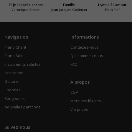
Et je l'appelle encore
Famille
Hymne à l'amour
Véronique Sanson
Jean-Jacques Goldman
Edith Piaf
Navigation
Informations
Piano Chant
Contactez-nous
Piano Solo
Qui sommes-nous
Instruments solistes
FAQ
Accordéon
Guitare
À propos
Chorales
CGV
Songbooks
Mentions légales
Nouvelles partitions
Vie privée
Suivez-nous