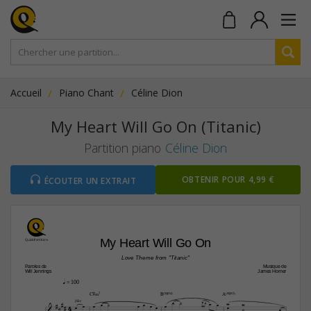
Accueil
Piano Chant
Céline Dion
My Heart Will Go On (Titanic)
Partition piano
Céline Dion
OBTENIR POUR 4,99 €
ÉCOUTER UN EXTRAIT
My Heart Will Go On
Love Theme from "Titanic"
Paroles de
Musique de
Will Jennings
James Horner
q
 = 100
C©‹7
B(“4)
A(“2)











4









flûte






