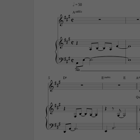
h
 = 50


A(„ˆˆ2)

C







C















C





D6
E(“4)
E
A(„
5





Qu

























