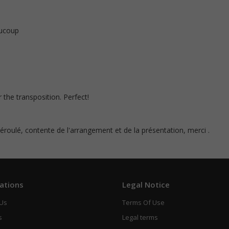
aucoup
the transposition. Perfect!
 déroulé, contente de l'arrangement et de la présentation, merci .
ations
Legal Notice
 Us
Terms Of Use
s
Legal terms