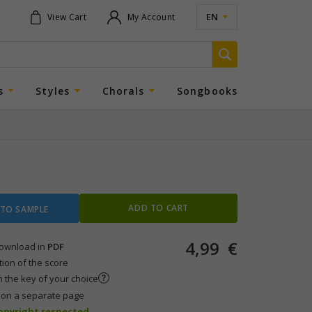
EN
View Cart
My Account
s
Styles
Chorals
Songbooks
ADD TO CART
 TO SAMPLE
4,99
€
 download in
PDF
tion of the score
n the key of your choice
s on a separate page
copyright respected