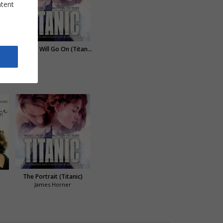
ntent
ci
My Heart Will Go On (Titanic)
The Portrait (Titanic)
James Horner