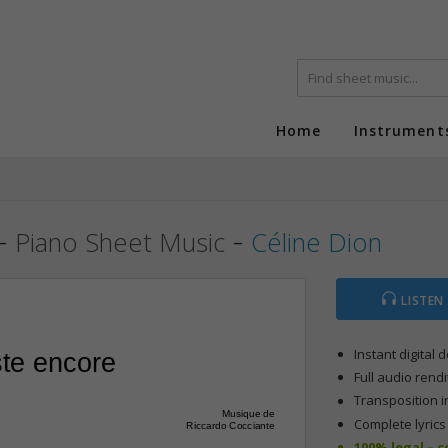
Home
Instrument
-
-
Piano Sheet Music
Céline Dion
LISTEN
Instant digital
ste encore
Full audio rendi
Transposition i
Musique de
Complete lyric
Riccardo Cocciante
100% legal – 