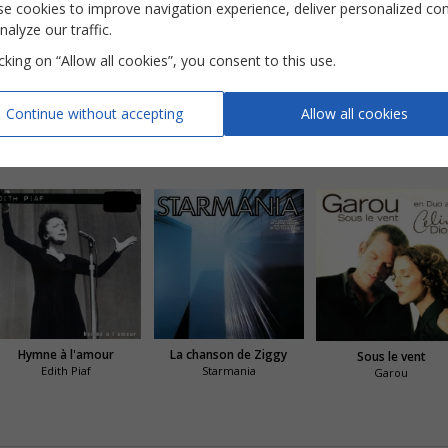
e cookies to improve navigation experience, deliver personalized co
nalyze our traffic.
icking on “Allow all cookies”, you consent to this use.
Une chance qu'on s'a
S'il suffisait d'aimer
Bonjour, Pardon, Mer
Continue without accepting
Allow all cookies
Hymne à l'amour
La chanson de Ziggy
Sous le vent
Edith Piaf
Starmania
Garou