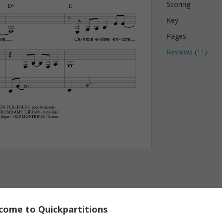
Scoring
D6
E





Key




Pages
ute
L'a
mour
e
xiste
en
core
-
-
-

Reviews (
11
)













 PUBLISHING pour le monde 
 1082 MD AMSTERDAM - Pays-Bas 
lpes - 1820 MONTREUX - Suisse
come to Quickpartitions