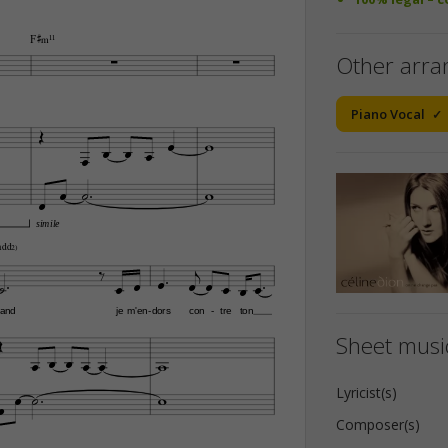
F©‹11


Other arr
Piano Vocal












simile
ˆˆ2)














and
je
m'en
dors
con
tre
ton
-
-

Sheet music










Lyricist(s)

Composer(s)