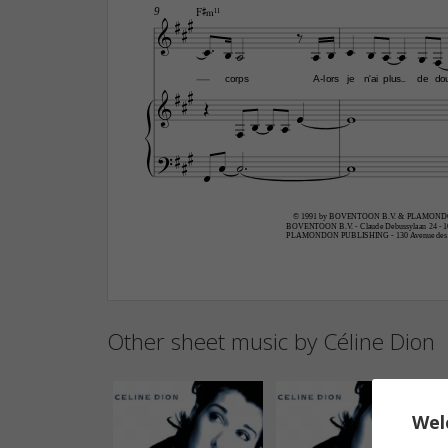


F©‹11
9

















corps
A
lors
je
n'ai
plus
de
do
-



















© 1991 by BOVENTOON B.V. & PLAMONDON
BOVENTOON B.V. - Claude Debussylaan 24 -
PLAMONDON PUBLISHING - 130 Avenue des A
Other sheet music by Céline Dion
Wel