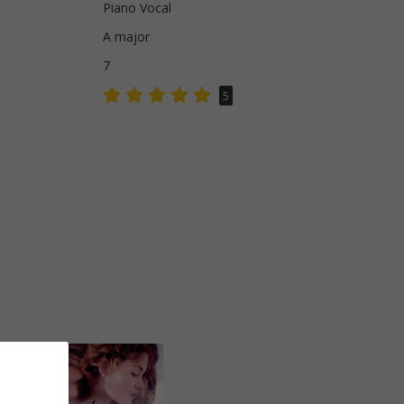
Piano Vocal
A major
7
5