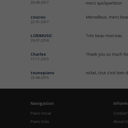
30-06-2017
merci quickpartition
coucou
Merveilleux, merci be
22-01-2017
LORIMUSIC
Très beau morceau
29-07-2016
Charles
Thank you so much for 
17-11-2015
tounepiano
nickel, tout s'est bien
25-06-2015
Navigation
Inform
Piano Vocal
Contact
Piano Solo
About U