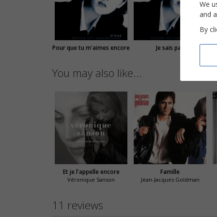
We us
and a
By cl
Pour que tu m'aimes encore
Je sais pas
You may also like...
Et je l'appelle encore
Famille
Véronique Sanson
Jean-Jacques Goldman
11 reviews