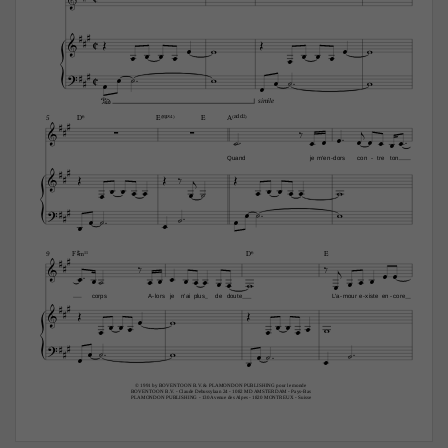




C























C







simile


D6
E(“4)
E
A(„ˆˆ2)
5



















Quand
je
m'en
dors
con
tre
ton
-
-








































F©‹11
D6
E
9


























corps
A
lors
je
n'ai
plus
de
doute
L'a
mour
e
xiste
en
core
-
-
-
-

































© 1991 by BOVENTOON B.V. & PLAMONDON PUBLISHING pour le monde 
BOVENTOON B.V. - Claude Debussylaan 24 - 1082 MD AMSTERDAM - Pays-Bas 
PLAMONDON PUBLISHING - 130 Avenue des Alpes - 1820 MONTREUX - Suisse