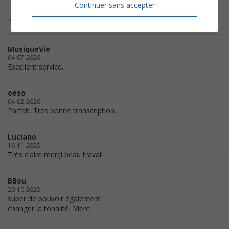
Continuer sans accepter
11 avis clients
MusiqueVie
04-07-2026
Excellent service.
oeso
04-02-2026
Parfait. Très bonne transcription.
Luciano
16-11-2025
Très claire merçi beau travail
BBou
20-10-2025
super de pouvoir également
changer la tonalité. Merci