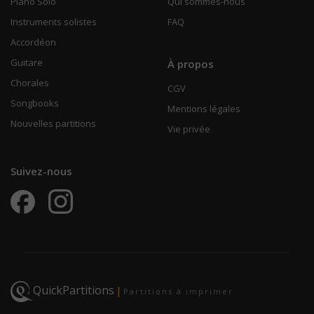
Piano Solo
Qui sommes-nous
Instruments solistes
FAQ
Accordéon
Guitare
À propos
Chorales
CGV
Songbooks
Mentions légales
Nouvelles partitions
Vie privée
Suivez-nous
QuickPartitions
|
Partitions à imprimer