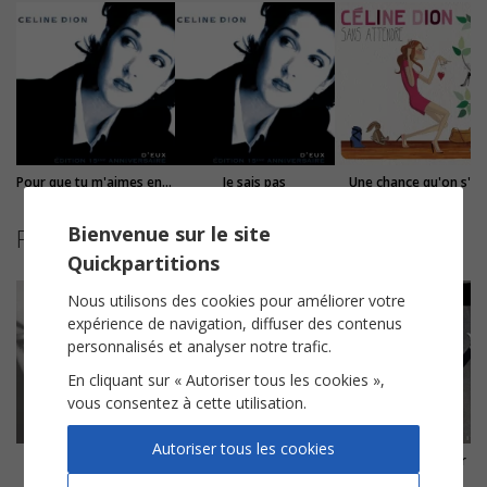
Pour que tu m'aimes encore
Je sais pas
Une chance qu'on s'a
Bienvenue sur le site
Partitions suggérées
Quickpartitions
Nous utilisons des cookies pour améliorer votre
expérience de navigation, diffuser des contenus
personnalisés et analyser notre trafic.
En cliquant sur « Autoriser tous les cookies »,
vous consentez à cette utilisation.
Autoriser tous les cookies
Et je l'appelle encore
Famille
Hymne à l'amour
Véronique Sanson
Jean-Jacques Goldman
Edith Piaf