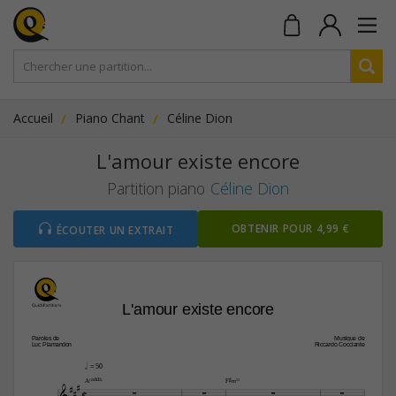
Accueil
Piano Chant
Céline Dion
L'amour existe encore
Partition piano
Céline Dion
OBTENIR POUR 4,99 €
ÉCOUTER UN EXTRAIT
L'amour existe encore
Paroles de
Musique de
Luc Plamandon
Riccardo Cocciante
h
 = 50


A(„ˆˆ2)
F©‹11

C




