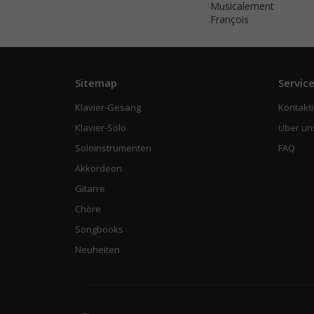
Musicalement
François
Sitemap
Servic
Klavier-Gesang
Kontakti
Klavier-Solo
Über un
Soloinstrumenten
FAQ
Akkordeon
Gitarre
Chöre
Songbooks
Neuheiten