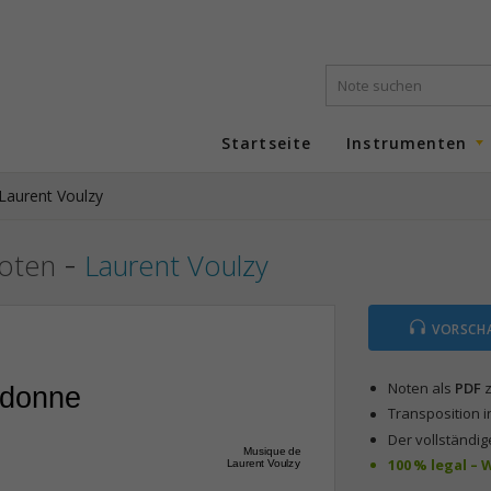
Startseite
Instrumenten
Laurent Voulzy
-
noten
Laurent Voulzy
VORSCH
Noten als
PDF
z
l donne
Transposition i
Der vollständig
Musique de
100 % legal –
Laurent Voulzy