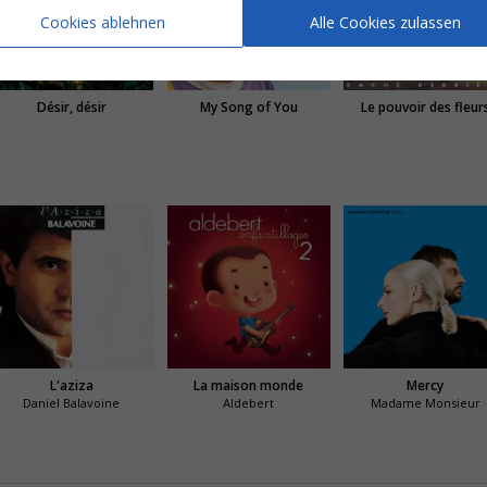
Cookies ablehnen
Alle Cookies zulassen
Désir, désir
My Song of You
Le pouvoir des fleur
L'aziza
La maison monde
Mercy
Daniel Balavoine
Aldebert
Madame Monsieur