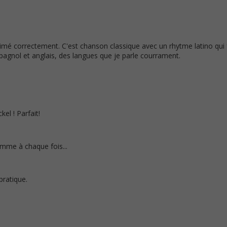
mé correctement. C'est chanson classique avec un rhytme latino qui 
spagnol et anglais, des langues que je parle courrament.
kel ! Parfait!
mme à chaque fois...
pratique.