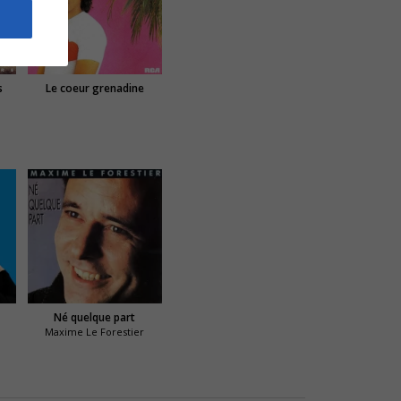
s
Le coeur grenadine
Né quelque part
Maxime Le Forestier