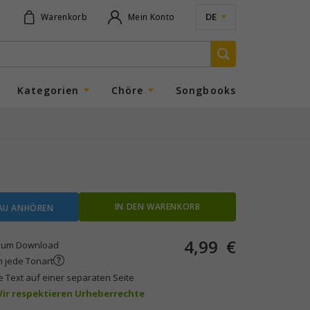
DE
Warenkorb
Mein Konto
Kategorien
Chöre
Songbooks
IN DEN WARENKORB
AU ANHÖREN
4,99
€
um Download
n jede Tonart
e Text auf einer separaten Seite
 Wir respektieren Urheberrechte