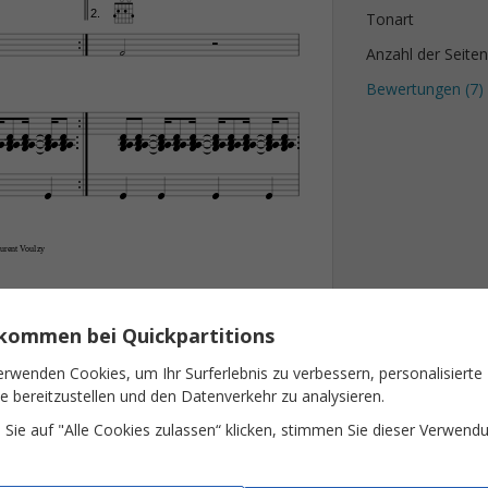


2.
Tonart


Anzahl der Seiten
Bewertungen (
7
)










































































urent Voulzy
lkommen bei Quickpartitions
erwenden Cookies, um Ihr Surferlebnis zu verbessern, personalisierte
te bereitzustellen und den Datenverkehr zu analysieren.
Sie auf "Alle Cookies zulassen“ klicken, stimmen Sie dieser Verwend