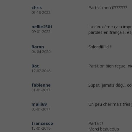
chris
Parfait merci????????
07-10-2022
nellie2581
La deuxième ça a impri
09-01-2022
paroles en français, e
Baron
Splendiiiiiid !!
04-04-2020
Bat
Partition bien reçue, nic
12-07-2018
fabienne
Super, jamais déçu, co
31-01-2017
maili69
Un peu cher mais très 
05-01-2017
francesco
Parfait !
15-01-2016
Merci beaucoup