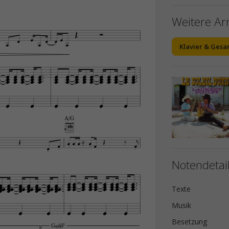
Weitere A










Klavier & Gesa




























































A/G


















Notendetai

































































Texte
Musik






Besetzung
Gadd2