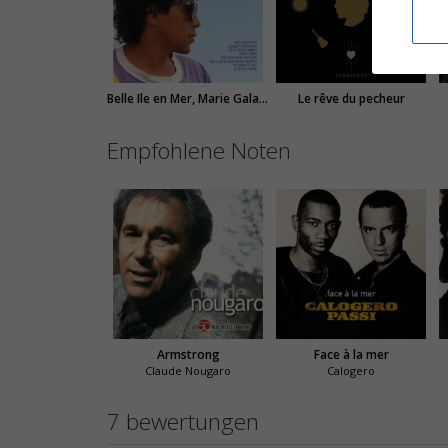
Belle Ile en Mer, Marie Galante
Le rêve du pecheur
Empfohlene Noten
Armstrong
Face à la mer
Claude Nougaro
Calogero
7 bewertungen