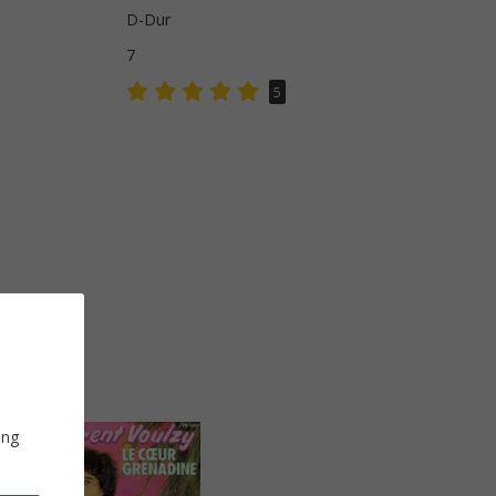
D-Dur
7
5
ung