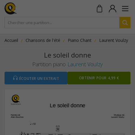
Accueil
Chansons de l'été
Piano Chant
Laurent Voulzy
Le soleil donne
Partition piano
Laurent Voulzy
OBTENIR POUR 4,99 €
ÉCOUTER UN EXTRAIT
Le soleil donne
Paroles de
Musique de
Alain Souchon
Laurent Voulzy
q
 = 92
A/G

4



