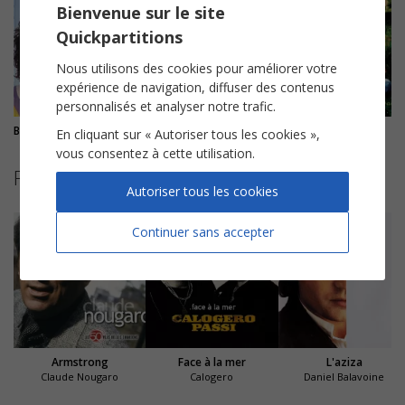
Bienvenue sur le site
Quickpartitions
Nous utilisons des cookies pour améliorer votre
expérience de navigation, diffuser des contenus
personnalisés et analyser notre trafic.
Belle Ile en Mer, Marie Galante
Le rêve du pecheur
Désir, désir
En cliquant sur « Autoriser tous les cookies »,
vous consentez à cette utilisation.
Partitions suggérées
Autoriser tous les cookies
Continuer sans accepter
Armstrong
Face à la mer
L'aziza
Claude Nougaro
Calogero
Daniel Balavoine