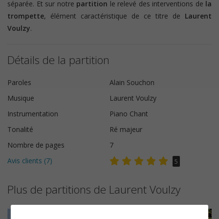
séparée. Et sur notre
partition
le relevé des interventions de
la
trompette
, élément caractéristique de ce titre de
Laurent
Voulzy
.
Détails de la partition
Paroles
Alain Souchon
Musique
Laurent Voulzy
Instrumentation
Piano Chant
Tonalité
Ré majeur
Nombre de pages
7
Avis clients (
7
)
5
Plus de partitions de Laurent Voulzy