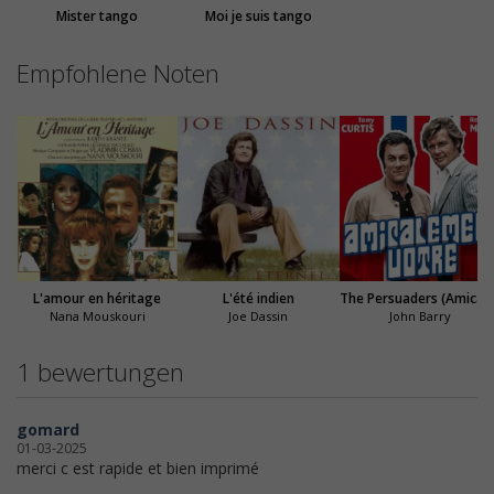
Mister tango
Moi je suis tango
Empfohlene Noten
L'amour en héritage
L'été indien
The Persuaders (Amicalem
Nana Mouskouri
Joe Dassin
John Barry
1 bewertungen
gomard
01-03-2025
merci c est rapide et bien imprimé