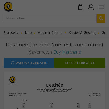
Startseite
Kino
Vladimir Cosma
Klavier & Gesang
Guy
Destinée (Le Père Noël est une ordure)
Klaviernoten
Guy Marchand
GEKAUFT FÜR 4,99 €
VORSCHAU ANHÖREN
Destinée
Des films "Les Sous-Doués en Vacances"
et "Le Père Noël est une Ordure" 
Paroles de Philippe Adler
Musique de
et Guy Marchand
Vladimir Cosma
q
 = 60
E‹
A‹/E
E‹
D
