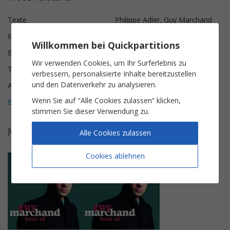
Texte
Philippe Adler, Guy Marchand
Musik
Vladimir Cosma
Willkommen bei Quickpartitions
Besetzung
Klavier & Gesang
Wir verwenden Cookies, um Ihr Surferlebnis zu
Tonart
G-Dur
verbessern, personalisierte Inhalte bereitzustellen
und den Datenverkehr zu analysieren.
Anzahl der Seiten
5
Wenn Sie auf "Alle Cookies zulassen“ klicken,
Bewertungen (
1
)
5
stimmen Sie dieser Verwendung zu.
Mehr Noten von Guy Marchand
Alle Cookies zulassen
Cookies ablehnen