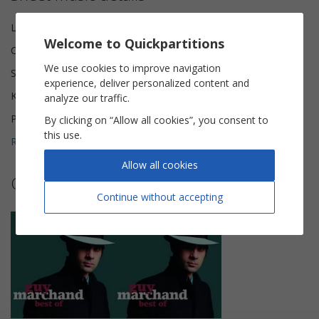
Lyricist(s)
Philippe Adler, Guy Marchand
Welcome to Quickpartitions
Composer(s)
Vladimir Cosma
We use cookies to improve navigation
Scoring
Piano Vocal
experience, deliver personalized content and
Key
G major
analyze our traffic.
Pages
5
By clicking on “Allow all cookies”, you consent to
this use.
Reviews (
1
)
5
Allow all cookies
Other sheet music by Guy Marchand
Continue without accepting