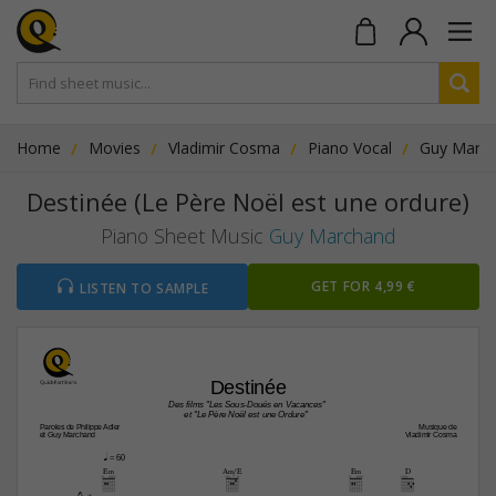
Home
Movies
Vladimir Cosma
Piano Vocal
Guy Marc
Destinée (Le Père Noël est une ordure)
Piano Sheet Music
Guy Marchand
GET FOR 4,99 €
LISTEN TO SAMPLE
Destinée
Des films "Les Sous-Doués en Vacances"
et "Le Père Noël est une Ordure" 
Paroles de Philippe Adler
Musique de
et Guy Marchand
Vladimir Cosma
q
 = 60
E‹
A‹/E
E‹
D
